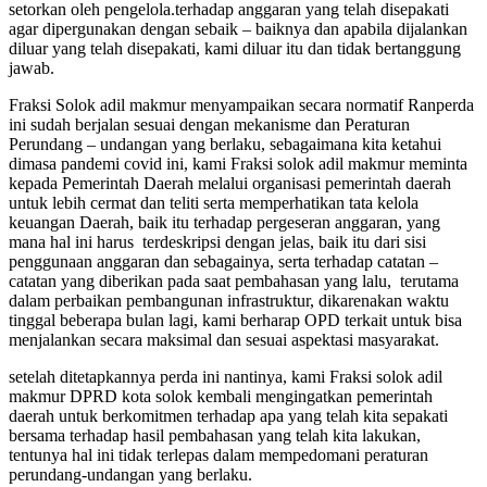
setorkan oleh pengelola.terhadap anggaran yang telah disepakati
agar dipergunakan dengan sebaik – baiknya dan apabila dijalankan
diluar yang telah disepakati, kami diluar itu dan tidak bertanggung
jawab.
Fraksi Solok adil makmur menyampaikan secara normatif Ranperda
ini sudah berjalan sesuai dengan mekanisme dan Peraturan
Perundang – undangan yang berlaku, sebagaimana kita ketahui
dimasa pandemi covid ini, kami Fraksi solok adil makmur meminta
kepada Pemerintah Daerah melalui organisasi pemerintah daerah
untuk lebih cermat dan teliti serta memperhatikan tata kelola
keuangan Daerah, baik itu terhadap pergeseran anggaran, yang
mana hal ini harus terdeskripsi dengan jelas, baik itu dari sisi
penggunaan anggaran dan sebagainya, serta terhadap catatan –
catatan yang diberikan pada saat pembahasan yang lalu, terutama
dalam perbaikan pembangunan infrastruktur, dikarenakan waktu
tinggal beberapa bulan lagi, kami berharap OPD terkait untuk bisa
menjalankan secara maksimal dan sesuai aspektasi masyarakat.
setelah ditetapkannya perda ini nantinya, kami Fraksi solok adil
makmur DPRD kota solok kembali mengingatkan pemerintah
daerah untuk berkomitmen terhadap apa yang telah kita sepakati
bersama terhadap hasil pembahasan yang telah kita lakukan,
tentunya hal ini tidak terlepas dalam mempedomani peraturan
perundang-undangan yang berlaku.