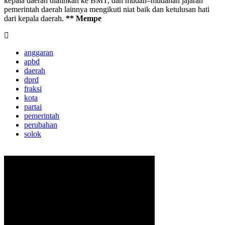
kepala daerah dialihkan ke BMT, dan mudah–mudahan jajaran
pemerintah daerah lainnya mengikuti niat baik dan ketulusan hati
dari kepala daerah.
** Mempe
anggaran
apbd
daerah
dprd
fraksi
kota
partai
pemerintah
perubahan
solok