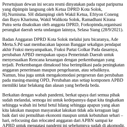
Persetujuan dewan ini secara resmi dinyatakan pada rapat paripurna
yang dipimpin langsung oleh Ketua DPRD Kota Solok,
Hj.Nurnisma. SH didampingi oleh Wakil Ketua, Efriyon Coneng
dan Bayu Kharisma, Wakil Walikota Solok, Ramadhani Kirana
Putra serta disaksikan oleh anggota DPRD, Forkopimda,organisasi
perangkat daerah serta undangan lainnya, Selasa Siang (28/9/2021).
Badan Anggaran DPRD Kota Solok melalui juru bicaranya, Ade
Merta.S.Pd saat membacakan laporan Banggar sekaligus pendapat
akhir Fraksi menyampaikan, Fraksi Partai Golkar Pada dasarnya,
perubahan APBD merupakan upaya Pemerintah Daerah untuk
menyesuaikan Rencana keuangan dengan perkembangan yang
terjadi. Perkembangan dimaksud bisa berimplikasi pada peningkatan
anggaran penerimaan maupun pengeluaran, atau sebaliknya.
Namun, bisa juga untuk mengakomodasi pergeseran dan perubahan
pada masing-masing OPD, Perubahan atas setiap komponen APBD
memiliki latar belakang dan alasan yang berbeda beda.
Berkaitan dengan wabah pandemi, berkat upaya dari semua pihak
sudah melandai, semoga ini untuk kedepannya dapat kita tingkatkan
sehingga wabah ini betul betul hilang sehingga apapun yang akan
kita lakukan maupun masyarakat lakukan tidak ada keraguan lagi
baik dari sisi pemulihan ekonomi maupun untuk kebutuhan sehari –
hari, refocusing dan relocated anggaran dari APBN sampai ke
APBD untuk mengatasi pandemi ini sebelumnya sudah di akomodir,