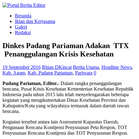
Beranda
Iklan dan Kerjasama
Galeri
Redaksi
Dinkes Padang Pariaman Adakan TTX
Penanggulangan Krisis Kesehatan
19 September 2016
Rhian DKincai
Berita Utama
,
Headline News
,
Kab. Agam
,
Kab. Padang Pariaman
,
Pariwara
0
Padang Pariaman, Editor.-
Dalam rangka penanggulangan
bencana, Pusat Krisis Kesehatan Kementerian Kesehatan Republik
Indonesia pada tahun 2015 lalu telah menyelengarakan beberapa
kegiatan yang mengikutsertakan Dinas Kesehatan Provinsi dan
Kabupaten/Kota yang wilayahnya termasuk dalam daerah rawan
bencana.
Kegiatan tersebut antara lain Assessment Kapasitas Daerah,
Pengunaan Rencana Kontijensi Penyusunan Peta Respon, TOT
Penyusunan Rencana Kontijensi dan TOT Penyusunan Respon.