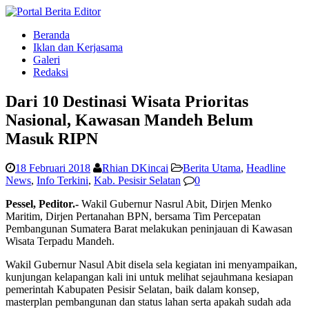
Beranda
Iklan dan Kerjasama
Galeri
Redaksi
Dari 10 Destinasi Wisata Prioritas
Nasional, Kawasan Mandeh Belum
Masuk RIPN
18 Februari 2018
Rhian DKincai
Berita Utama
,
Headline
News
,
Info Terkini
,
Kab. Pesisir Selatan
0
Pessel, Peditor.-
Wakil Gubernur Nasrul Abit, Dirjen Menko
Maritim, Dirjen Pertanahan BPN, bersama Tim Percepatan
Pembangunan Sumatera Barat melakukan peninjauan di Kawasan
Wisata Terpadu Mandeh.
Wakil Gubernur Nasul Abit disela sela kegiatan ini menyampaikan,
kunjungan kelapangan kali ini untuk melihat sejauhmana kesiapan
pemerintah Kabupaten Pesisir Selatan, baik dalam konsep,
masterplan pembangunan dan status lahan serta apakah sudah ada