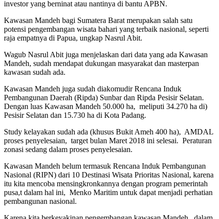
investor yang berninat atau nantinya di bantu APBN.
Kawasan Mandeh bagi Sumatera Barat merupakan salah satu
potensi pengembangan wisata bahari yang terbaik nasional, seperti
raja empatnya di Papua, ungkap Nasrul Abit.
Wagub Nasrul Abit juga menjelaskan dari data yang ada Kawasan
Mandeh, sudah mendapat dukungan masyarakat dan masterpan
kawasan sudah ada.
Kawasan Mandeh juga sudah diakomudir Rencana Induk
Pembangunan Daerah (Ripda) Sunbar dan Ripda Pesisir Selatan.
Dengan luas Kawasan Mandeh 50.000 ha, meliputi 34.270 ha di)
Pesisir Selatan dan 15.730 ha di Kota Padang.
Study kelayakan sudah ada (khusus Bukit Ameh 400 ha), AMDAL
proses penyelesaian, target bulan Maret 2018 ini selesai. Peraturan
zonasi sedang dalam proses penyelesaian.
Kawasan Mandeh belum termasuk Rencana Induk Pembangunan
Nasional (RIPN) dari 10 Destinasi Wisata Prioritas Nasional, karena
itu kita mencoba mensingkronkannya dengan program pemerintah
pusa,t dalam hal ini, Menko Maritim untuk dapat menjadi perhatian
pembangunan nasional.
Karena kita berkeyakinan pengembangan kawasan Mandeh, dalam