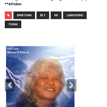
**Afridon
BANTUAN
BLT
KK
LANGSUNG
TUNAI