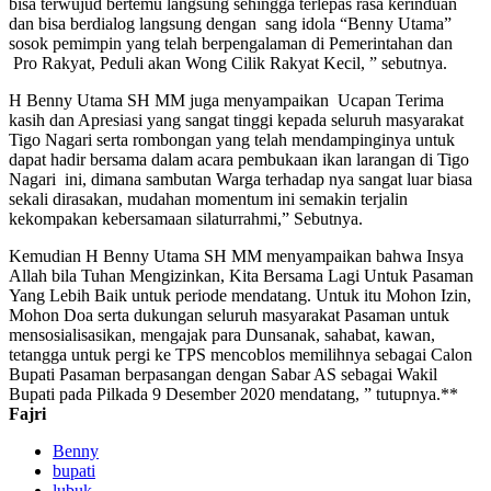
bisa terwujud bertemu langsung sehingga terlepas rasa kerinduan
dan bisa berdialog langsung dengan sang idola “Benny Utama”
sosok pemimpin yang telah berpengalaman di Pemerintahan dan
Pro Rakyat, Peduli akan Wong Cilik Rakyat Kecil, ” sebutnya.
H Benny Utama SH MM juga menyampaikan Ucapan Terima
kasih dan Apresiasi yang sangat tinggi kepada seluruh masyarakat
Tigo Nagari serta rombongan yang telah mendampinginya untuk
dapat hadir bersama dalam acara pembukaan ikan larangan di Tigo
Nagari ini, dimana sambutan Warga terhadap nya sangat luar biasa
sekali dirasakan, mudahan momentum ini semakin terjalin
kekompakan kebersamaan silaturrahmi,” Sebutnya.
Kemudian H Benny Utama SH MM menyampaikan bahwa Insya
Allah bila Tuhan Mengizinkan, Kita Bersama Lagi Untuk Pasaman
Yang Lebih Baik untuk periode mendatang. Untuk itu Mohon Izin,
Mohon Doa serta dukungan seluruh masyarakat Pasaman untuk
mensosialisasikan, mengajak para Dunsanak, sahabat, kawan,
tetangga untuk pergi ke TPS mencoblos memilihnya sebagai Calon
Bupati Pasaman berpasangan dengan Sabar AS sebagai Wakil
Bupati pada Pilkada 9 Desember 2020 mendatang, ” tutupnya.**
Fajri
Benny
bupati
lubuk