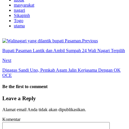
masyarakat
nagari
Sikapinh
Togo
utama
Previous
Bupati Pasaman Lantik dan Ambil Sumpah 24 Wali Nagari Terpilih
Next
Digagas Sandi Uno, Pemkab Agam Jalin Kerjasama Dengan OK
OCE
Be the first to comment
Leave a Reply
Alamat email Anda tidak akan dipublikasikan.
Komentar