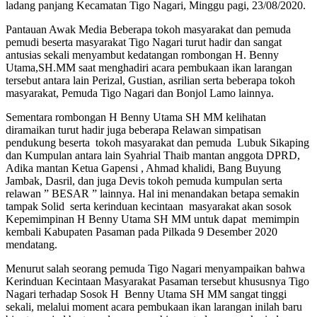
ladang panjang Kecamatan Tigo Nagari, Minggu pagi, 23/08/2020.
Pantauan Awak Media Beberapa tokoh masyarakat dan pemuda
pemudi beserta masyarakat Tigo Nagari turut hadir dan sangat
antusias sekali menyambut kedatangan rombongan H. Benny
Utama,SH.MM saat menghadiri acara pembukaan ikan larangan
tersebut antara lain Perizal, Gustian, asrilian serta beberapa tokoh
masyarakat, Pemuda Tigo Nagari dan Bonjol Lamo lainnya.
Sementara rombongan H Benny Utama SH MM kelihatan
diramaikan turut hadir juga beberapa Relawan simpatisan
pendukung beserta tokoh masyarakat dan pemuda Lubuk Sikaping
dan Kumpulan antara lain Syahrial Thaib mantan anggota DPRD,
Adika mantan Ketua Gapensi , Ahmad khalidi, Bang Buyung
Jambak, Dasril, dan juga Devis tokoh pemuda kumpulan serta
relawan ” BESAR ” lainnya. Hal ini menandakan betapa semakin
tampak Solid serta kerinduan kecintaan masyarakat akan sosok
Kepemimpinan H Benny Utama SH MM untuk dapat memimpin
kembali Kabupaten Pasaman pada Pilkada 9 Desember 2020
mendatang.
Menurut salah seorang pemuda Tigo Nagari menyampaikan bahwa
Kerinduan Kecintaan Masyarakat Pasaman tersebut khususnya Tigo
Nagari terhadap Sosok H Benny Utama SH MM sangat tinggi
sekali, melalui moment acara pembukaan ikan larangan inilah baru