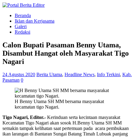
Beranda
Iklan dan Kerjasama
Galeri
Redaksi
Calon Bupati Pasaman Benny Utama,
Disambut Hangat oleh Masyarakat Tigo
Nagari
24 Agustus 2020
Berita Utama
,
Headline News
,
Info Terkini
,
Kab.
Pasaman
0
H Benny Utama SH MM bersama masyarakat
kecamatan tigo Nagari.
Tigo Nagari, Editor.-
Kerinduan serta kecintaan masyarakat
Kecamatan Tigo Nagari akan sosok H.Benny Utama SH MM
semakin tampak kelihatan saat pertemuan pada acara pembukaan
ikan larangan di Bantaran Sungai Batang Timah Lubuak panjang