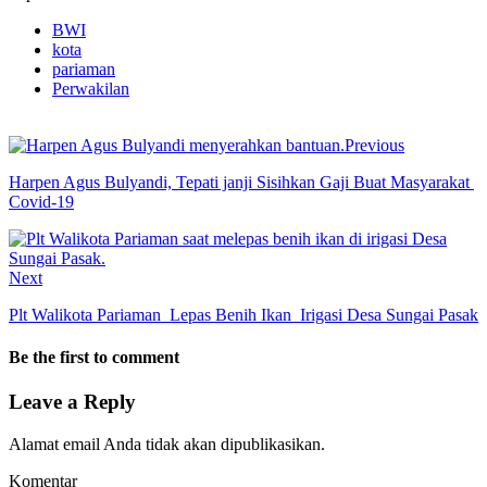
BWI
kota
pariaman
Perwakilan
Previous
Harpen Agus Bulyandi, Tepati janji Sisihkan Gaji Buat Masyarakat
Covid-19
Next
Plt Walikota Pariaman Lepas Benih Ikan Irigasi Desa Sungai Pasak
Be the first to comment
Leave a Reply
Alamat email Anda tidak akan dipublikasikan.
Komentar