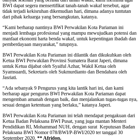
BWI dapat segera mensertifikat tanah-tanah wakaf tersebut, agar
tidak terjadi kekisruhan dikemudian hari, dimana adanya tuntutan
dari pihak keluarga yang bersangkutan, katanya.
“Kami berharap nantinya BWI Perwakilan Kota Pariaman ini
menjadi lembaga profesional yang mampu mewujudkan potensi dan
manfaat ekonomi harta benda wakaf, untuk kepentingan ibadah dan
pemberdayaan masyarakat,” tutupnya.
BWI Perwakilan Kota Pariaman ini dilantik dan dikukuhkan oleh
Ketua BWI Perwakilan Provinsi Sumatera Barat Japeri, dimana
untuk Ketua dijabat oleh Syaiful Azhar, Wakil Ketua oleh
Syamsuardi, Sekretaris oleh Sukmurdianto dan Bendahara oleh
Jasriati.
“Ada sebanyak 9 Pengurus yang kita lantik hari ini, dan kami
berharap agar pengurus BWI Perwakilan Kota Pariaman dapat
mengemban amanah dengan baik, dan menjalankan tugas-tugas nya,
sesuai dengan ketentuan yang berlaku,” katanya Japeri.
BWI Perwakilan Kota Pariaman ini telah mendapat pengakuan dari
Ketua Badan Pelaksana BWI Pusat, yang juga mantan Menteri
Pendidikan RI, Mohammad NUH, dengan surat Keputusan Badan
Pelaksana BWI Nomor 078/BWI/P-BWI/2020 ter tanggal 30
September 2020.
** Afridon.