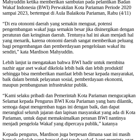
Mahyuddin ketika memberikan sambutan pada pelantikan Badan
Wakaf Indonesia (BWI) Perwakilan Kota Pariaman Periode 2020
sampai 2023, bertempat di Aula Balaikota Pariaman, Rabu (4/11)
“Di era otonomi daerah yang semakin menguat, potensi
pengembangan wakaf juga semakin besar jika disinergikan dengan
peraturan dan keinginan daerah. Tentunya hal ini akan menjadi hal
yang menarik, karena otonomi daerah sangat memberikan peluang
bagi pengembangan dan pemberdayaan pengelolaan wakaf itu
sendiri,” kata Mardison Mahyuddin.
Lebih lanjut ia mengatakan bahwa BWI hadir untuk membina
nazhir agar aset wakaf dikelola lebih baik dan lebih produktif
sehingga bisa memberikan manfaat lebih besar kepada masyarakat,
baik dalam bentuk pelayanan sosial, pemberdayaan ekonomi,
maupun pembangunan infrastruktur publik.
“Kami selaku pribadi dan Pemerintah Kota Pariaman mengucapkan
Selamat kepada Pengurus BWI Kota Pariaman yang baru dilantik,
semoga dapat mengemban tugas ini dengan baik, dan dapat
merangkul seluruh jajaran dan lapisan masyarakat yang ada di Kota
Pariaman, untuk dapat memaksimalkan peranan BWI nantinya
menjadi pengelola Wakaf yang dipercaya publik,” katanya
Kepada pengurus, Mardison juga berpesan dimana saat ini masih
banyak sekolah yang berasal dari tanah wakaf, kami meminta agar