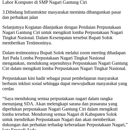
Labor Komputer di SMP Nagari Gantung Ciri
3.Dibidang Infrastruktur masyarakat meminta dibangunkan pasar
dan perbaikan jalan
Selanjutnya Kegiatan dilanjutkan dengan Penilaian Perpustakaan
Nagari Gantung Ciri untuk mengikuti lomba Perpustakaan Nagari
Tingkat Nasional. Dalam Kesempatan tersebut Bupati Solok
memberikan Testimoninya.
Dalam testimoninya Bupati Solok melalui zoom meeting dihadapan
Juri Pada Lomba Perpustakaan Nagari Tingkat Nasional
mengatakan, mendukung sepenuhnya Perpustakaan Nagari Gantung
Ciri dalam mengikuti lomba Perpustakaan Nagari Tingkat Nasional.
Perpustakaan kini hadir sebagai pusat pembelajaran masyarakat
berbasis inklusi sosial sehingga dapat mewujudkan masyarakat yang
cerdas
“Saya mendukung semua perpustakaan nagari dalam rangka
menunjang SDA. Akan melengkapi sarana dan prasarana yang
diperlukan perpustakaan Nagari Gantung Ciri dalam mengikuti
lomba tersebut. Mendorong semua Nagari di Kabupaten Solok
untuk mendirikan Perpustakaan Nagari dan akan memberikan
dukungan dan perhatian terhadap keberadaan Perpustakaan Nagari,”
kata Epyradi Asda.