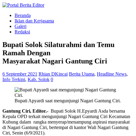
Beranda
Iklan dan Kerjasama
Galeri
Redaksi
Bupati Solok Silaturahmi dan Temu
Ramah Dengan
Masyarakat Nagari Gantung Ciri
6 September 2021
Rhian DKincai
Berita Utama
,
Headline News
,
Info Terkini
,
Kab. Solok
0
Bupati Apyardi saat mengunjungi Nagari Gantung Ciri.
Gantung Ciri, Editor.-
Bupati Solok H.Epyardi Asda bersama
Kepala OPD terkait mengunjungi Nagari Gantung Ciri Kecamatan
Kubung dalam rangka menyerap/menampung aspirasi masyarakat
di Nagari Gantung Ciri, bertempat di kantor Wali Nagari Gantung
Ciri, Senin (6/9/2021).