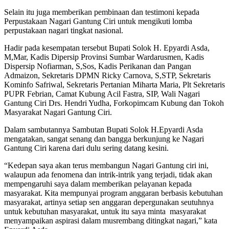
Selain itu juga memberikan pembinaan dan testimoni kepada
Perpustakaan Nagari Gantung Ciri untuk mengikuti lomba
perpustakaan nagari tingkat nasional.
Hadir pada kesempatan tersebut Bupati Solok H. Epyardi Asda,
M,Mar, Kadis Dipersip Provinsi Sumbar Wardarusmen, Kadis
Dispersip Nofiarman, S,Sos, Kadis Perikanan dan Pangan
Admaizon, Sekretaris DPMN Ricky Carnova, S,STP, Sekretaris
Kominfo Safriwal, Sekretaris Pertanian Miharta Maria, Plt Sekretaris
PUPR Febrian, Camat Kubung Acil Fastra, SIP, Wali Nagari
Gantung Ciri Drs. Hendri Yudha, Forkopimcam Kubung dan Tokoh
Masyarakat Nagari Gantung Ciri.
Dalam sambutannya Sambutan Bupati Solok H.Epyardi Asda
mengatakan, sangat senang dan bangga berkunjung ke Nagari
Gantung Ciri karena dari dulu sering datang kesini.
“Kedepan saya akan terus membangun Nagari Gantung ciri ini,
walaupun ada fenomena dan intrik-intrik yang terjadi, tidak akan
mempengaruhi saya dalam memberikan pelayanan kepada
masyarakat. Kita mempunyai program anggaran berbasis kebutuhan
masyarakat, artinya setiap sen anggaran depergunakan seutuhnya
untuk kebutuhan masyarakat, untuk itu saya minta masyarakat
menyampaikan aspirasi dalam musrembang ditingkat nagari,” kata