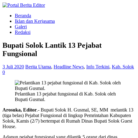
Beranda
Iklan dan Kerjasama
Galeri
Redaksi
Bupati Solok Lantik 13 Pejabat
Fungsional
3 Juli 2020
Berita Utama
,
Headline News
,
Info Terkini
,
Kab. Solok
0
Pelantikan 13 pejabat fungsional di Kab. Solok oleh
Bupati Gusmal.
Arosuka, Editor
.-
Bupati Solok H. Gusmal, SE, MM melantik 13
(tiga belas) Pejabat Fungsional di lingkup Pemrintahan Kabupaten
Solok, Kamis (2/7) bertempat di Rumah Dinas Bupati Solok Guest
House.
Adapun pejabat fungsional yang dilantik 5 orang dari dinas