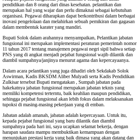
pendidikan dan 8 orang dari dinas kesehatan. pelantikan dan
merupakan hal yang wajar dan perlu dimaknai sebagai kebutuhan
organisasi. Pegawai diharapkan dapat berkontribusi dalam berbagai
inovasi pengelolaan dan melahirkan sebuah pemikiran dan gagasan
dalam membentuk karater yang mandiri.
Bupati Solok dalam arahannya menyampaikan, Pelantikan jabatan
fungsional ini merupakan implementasi peraturan pemerintah nomor
11 tahun 2017 tentang manajemen pegawai negri sipil bahwa setiap
PNS yang di angkat menjadi pejabat fungsional wajib dilantik dan
diambil sumpahnya/janjinya menurut agama dan kepercayaanya.
Dalam acara pelantikan yang juga dihadiri oleh Sekdakab Solok
Aswirman, Kadis BKSDM Aliber Mulyadi serta Kadis Pendidikan
Zulkisar tersebut Bupati mengatakan , Sumpah jabatan pada
hakekatnya jabatan fungsional merupakan jabatan teknis yang
memiliki kompetensi terterntu, baik keahlian maupun pendidikan,
sehingga pejabat fungsional akan lebih fokus dalam melaksanakan
tupoksi di masing-masing pekerjaan yang di emban.
Jabatan adalah amanah, jabatan adalah kepercayaan. Untuk itu,
kepada pejabat fungsional yang baru dilantik dan diambil
sumpahnya pada hari ini, saya ucapkan selamat bekerja, dengan
harapan saudara mampu membuktikan kemampuan dengan
menunjukan prestasi kerja yang baik dimasa yang akan datang dan