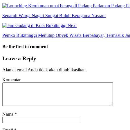
Separoh Warga Nagari Sungai Buluh Beragama Nasrani
Next
Pemko Bukittinggi Menutup Obyek Wisata Berbabayar, Termasuk Ja
Be the first to comment
Leave a Reply
Alamat email Anda tidak akan dipublikasikan.
Komentar
Nama
*