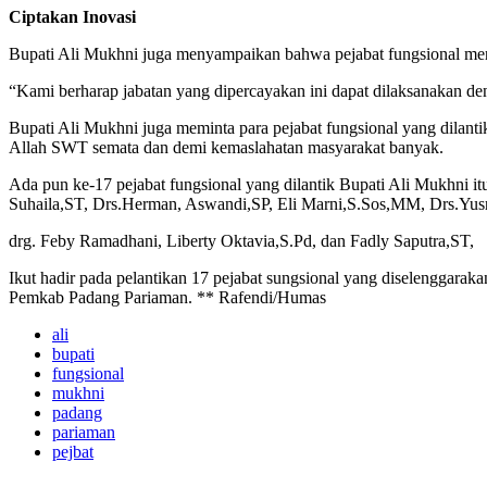
Ciptakan Inovasi
Bupati Ali Mukhni juga menyampaikan bahwa pejabat fungsional merup
“Kami berharap jabatan yang dipercayakan ini dapat dilaksanakan de
Bupati Ali Mukhni juga meminta para pejabat fungsional yang dilanti
Allah SWT semata dan demi kemaslahatan masyarakat banyak.
Ada pun ke-17 pejabat fungsional yang dilantik Bupati Ali Mukhni 
Suhaila,ST, Drs.Herman, Aswandi,SP, Eli Marni,S.Sos,MM, Drs.Yu
drg. Feby Ramadhani, Liberty Oktavia,S.Pd, dan Fadly Saputra,ST,
Ikut hadir pada pelantikan 17 pejabat sungsional yang diselenggara
Pemkab Padang Pariaman. ** Rafendi/Humas
ali
bupati
fungsional
mukhni
padang
pariaman
pejbat