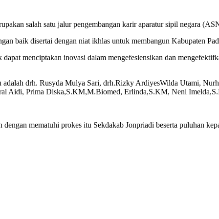
akan salah satu jalur pengembangan karir aparatur sipil negara (ASN
ngan baik disertai dengan niat ikhlas untuk membangun Kabupaten Pad
k dapat menciptakan inovasi dalam mengefesiensikan dan mengefektifkan
itu adalah drh. Rusyda Mulya Sari, drh.Rizky ArdiyesWilda Utami, Nu
sral Aidi, Prima Diska,S.KM,M.Biomed, Erlinda,S.KM, Neni Imelda,
kan dengan mematuhi prokes itu Sekdakab Jonpriadi beserta puluhan ke