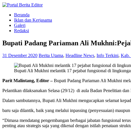
Beranda
Iklan dan Kerjasama
Galeri
Redaksi
Bupati Padang Pariaman Ali Mukhni:Pejab
31 Desember 2020
Berita Utama
,
Headline News
,
Info Terkini
,
Kab.
Bupati Ali Mukhni melantik 17 pejabat fungsional di lingkun
Parit Malintang, Editor –
Bupati Padang Pariaman Ali Mukhni melan
Pelantikan dilaksanakan Selasa (29/12) di aula Badan Penelitian 
Dalam sambutannya, Bupati Ali Mukhni mengucapkan selamat kepada
baru saja dilantik, baik yang melalui inpassing (penyesuaian) maupu
“Dimasa mendatang pengembangan berbagai jabatan fungsional terus di
penting atau strategis saja yang dikenal dengan istilah penataan strukt