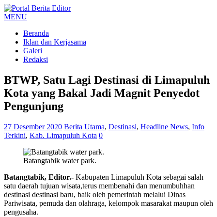
MENU
Beranda
Iklan dan Kerjasama
Galeri
Redaksi
BTWP, Satu Lagi Destinasi di Limapuluh
Kota yang Bakal Jadi Magnit Penyedot
Pengunjung
27 Desember 2020
Berita Utama
,
Destinasi
,
Headline News
,
Info
Terkini
,
Kab. Limapuluh Kota
0
Batangtabik water park.
Batangtabik, Editor.-
Kabupaten Limapuluh Kota sebagai salah
satu daerah tujuan wisata,terus membenahi dan menumbuhhan
destinasi destinasi baru, baik oleh pemerintah melalui Dinas
Pariwisata, pemuda dan olahraga, kelompok masarakat maupun oleh
pengusaha.