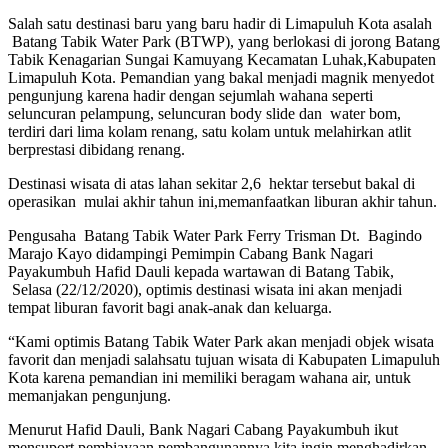
Salah satu destinasi baru yang baru hadir di Limapuluh Kota asalah
Batang Tabik Water Park (BTWP), yang berlokasi di jorong Batang
Tabik Kenagarian Sungai Kamuyang Kecamatan Luhak,Kabupaten
Limapuluh Kota. Pemandian yang bakal menjadi magnik menyedot
pengunjung karena hadir dengan sejumlah wahana seperti
seluncuran pelampung, seluncuran body slide dan water bom,
terdiri dari lima kolam renang, satu kolam untuk melahirkan atlit
berprestasi dibidang renang.
Destinasi wisata di atas lahan sekitar 2,6 hektar tersebut bakal di
operasikan mulai akhir tahun ini,memanfaatkan liburan akhir tahun.
Pengusaha Batang Tabik Water Park Ferry Trisman Dt. Bagindo
Marajo Kayo didampingi Pemimpin Cabang Bank Nagari
Payakumbuh Hafid Dauli kepada wartawan di Batang Tabik,
Selasa (22/12/2020), optimis destinasi wisata ini akan menjadi
tempat liburan favorit bagi anak-anak dan keluarga.
“Kami optimis Batang Tabik Water Park akan menjadi objek wisata
favorit dan menjadi salahsatu tujuan wisata di Kabupaten Limapuluh
Kota karena pemandian ini memiliki beragam wahana air, untuk
memanjakan pengunjung.
Menurut Hafid Dauli, Bank Nagari Cabang Payakumbuh ikut
mensuport pembiayaan pembangunannya,kita ingin menghadirkan