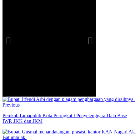
Previous
Pemkab Limapuluh Kota Peringkat I Penyelenggara Data Base
IWP, JKK dan JKM