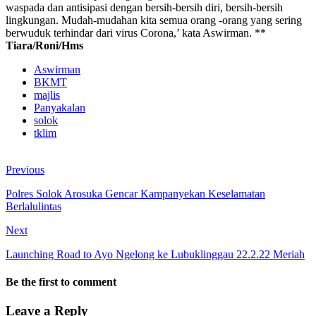
waspada dan antisipasi dengan bersih-bersih diri, bersih-bersih
lingkungan. Mudah-mudahan kita semua orang -orang yang sering
berwuduk terhindar dari virus Corona,’ kata Aswirman. **
Tiara/Roni/Hms
Aswirman
BKMT
majlis
Panyakalan
solok
tklim
Previous
Polres Solok Arosuka Gencar Kampanyekan Keselamatan
Berlalulintas
Next
Launching Road to Ayo Ngelong ke Lubuklinggau 22.2.22 Meriah
Be the first to comment
Leave a Reply