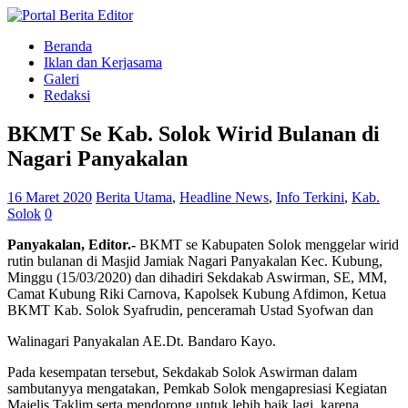
Beranda
Iklan dan Kerjasama
Galeri
Redaksi
BKMT Se Kab. Solok Wirid Bulanan di
Nagari Panyakalan
16 Maret 2020
Berita Utama
,
Headline News
,
Info Terkini
,
Kab.
Solok
0
Panyakalan, Editor.-
BKMT se Kabupaten Solok menggelar wirid
rutin bulanan di Masjid Jamiak Nagari Panyakalan Kec. Kubung,
Minggu (15/03/2020) dan dihadiri Sekdakab Aswirman, SE, MM,
Camat Kubung Riki Carnova, Kapolsek Kubung Afdimon, Ketua
BKMT Kab. Solok Syafrudin, penceramah Ustad Syofwan dan
Walinagari Panyakalan AE.Dt. Bandaro Kayo.
Pada kesempatan tersebut, Sekdakab Solok Aswirman dalam
sambutanyya mengatakan, Pemkab Solok mengapresiasi Kegiatan
Majelis Taklim serta mendorong untuk lebih baik lagi, karena