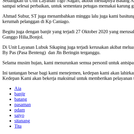
Sedangkan di Unit Layanan Tigo Nagari, akibat meluapnya Batang 
sampai selesai perbaikan, untuk sementara petugas memakai karung goni
Ahmad Subur, ST juga menambahkan minggu lalu juga kami basitungki
kerumah pelanggan di Kp Caniago.
Begitu juga dengan banjir yang terjadi 27 Oktober 2020 yang meru
Ganggo Hilia,Bonjol.
Di Unit Layanan Lubuk Sikaping juga terjadi kerusakan akibat melu
By Pas (Pasa Benteng) dan Jln Beringin terganggu.
Selama musim hujan, kami menurunkan semua personil untuk antsipasi 
Ini tantangan besar bagi kami menejemen, kedepan kami akan lahirk
Kedepan Kami akan bekerja maksimal untuk memberikan pelayanan t
Aia
banjir
batang
pasaman
pdam
saiyo
sitanang
Tita