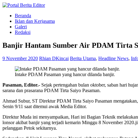
Beranda
Iklan dan Kerjasama
Galeri
Redaksi
Banjir Hantam Sumber Air PDAM Tirta 
9 November 2020
Rhian DKincai
Berita Utama
,
Headline News
,
Inf
Intake PDAM Pasaman yang hancur dilanda banjir.
Pasaman, Editor.-
Sejak pertengahan bulan oktober, saban hari huj
sarana dan prasarana PDAM Tirta Saiyo Pasaman.
Ahmad Subur, ST Direktur PDAM Tirta Saiyo Pasaman mengatakan, “se
Senin 9/11 saat ditemui awak Media Editor.
Direktur Muda ini menyampaikan, Hari ini Bagian Teknik melakukan
lonsor akibat banjir yang terjadi kemarin Minggu 8 November 2020.
pelanggan Petok sekitarnya.