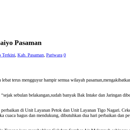
Saiyo Pasaman
o Terkini
,
Kab. Pasaman
,
Pariwara
0
an lebat terus mengguyur hampir semua wilayah pasaman,mengakibatkan 
jak sebulan belakangan,sudah banyak Bak Intake dan Jaringan dibeber
 perbaikan di Unit Layanan Petok dan Unit Layanan Tigo Nagari. Ce
jika cuaca bagus dan mendukung, dibutuhkan dua hari perbaikan dan p