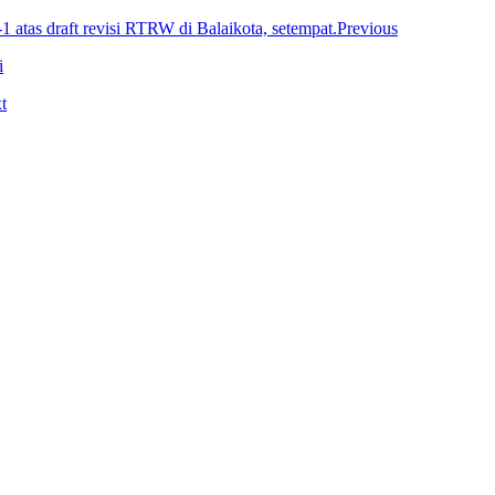
Previous
i
t