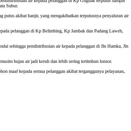
ndistribusian air kepada pelanggan di Kp Guguak terputus sampai
ata Subur.
putus akibat banjir, yang mengakibatkan terputusnya penyaluran air
n kepada pelanggan di Kp Belimbing, Kp Jambak dan Padang Laweh,
ai sehingga pendistribusian air kepada pelanggan di Jln Hamka, Jln
usim hujan air jadi keruh dan lebih sering tertimbun lonsor.
Mohon maaf kepada semua pelanggan akibat terganggunya pelayanan,