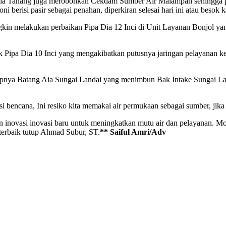
Aia Tanang juga merobohkan Cekdam Sumber Air Malampah sehingga pe
 berisi pasir sebagai penahan, diperkiran selesai hari ini atau besok k
n melakukan perbaikan Pipa Dia 12 Inci di Unit Layanan Bonjol yang 
sak Pipa Dia 10 Inci yang mengakibatkan putusnya jaringan pelayana
apnya Batang Aia Sungai Landai yang menimbun Bak Intake Sungai Land
bencana, Ini resiko kita memakai air permukaan sebagai sumber, jika m
an inovasi inovasi baru untuk meningkatkan mutu air dan pelayanan. 
erbaik tutup Ahmad Subur, ST.
** Saiful Amri/Adv