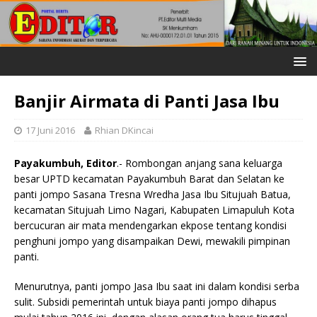
Banjir Airmata di Panti Jasa Ibu
17 Juni 2016
Rhian DKincai
Payakumbuh, Editor
.- Rombongan anjang sana keluarga
besar UPTD kecamatan Payakumbuh Barat dan Selatan ke
panti jompo Sasana Tresna Wredha Jasa Ibu Situjuah Batua,
kecamatan Situjuah Limo Nagari, Kabupaten Limapuluh Kota
bercucuran air mata mendengarkan ekpose tentang kondisi
penghuni jompo yang disampaikan Dewi, mewakili pimpinan
panti.
Menurutnya, panti jompo Jasa Ibu saat ini dalam kondisi serba
sulit. Subsidi pemerintah untuk biaya panti jompo dihapus