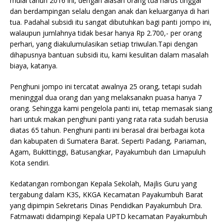
mulai tahun 2016 ini, dengan alasan orang tua harus tinggal
dan berdampingan selalu dengan anak dan keluarganya di hari
tua. Padahal subsidi itu sangat dibutuhkan bagi panti jompo ini,
walaupun jumlahnya tidak besar hanya Rp 2.700,- per orang
perhari, yang diakulumulasikan setiap triwulan.Tapi dengan
dihapusnya bantuan subsidi itu, kami kesulitan dalam masalah
biaya, katanya.
Penghuni jompo ini tercatat awalnya 25 orang, tetapi sudah
meninggal dua orang dan yang melaksanakn puasa hanya 7
orang. Sehingga kami pengelola panti ini, tetap memasak siang
hari untuk makan penghuni panti yang rata rata sudah berusia
diatas 65 tahun. Penghuni panti ini berasal drai berbagai kota
dan kabupaten di Sumatera Barat. Seperti Padang, Pariaman,
Agam, Bukittinggi, Batusangkar, Payakumbuh dan Limapuluh
Kota sendiri.
Kedatangan rombongan Kepala Sekolah, Majlis Guru yang
tergabung dalam K3S, KKGA Kecamatan Payakumbuh Barat
yang dipimpin Sekretaris Dinas Pendidkan Payakumbuh Dra.
Fatmawati didampingi Kepala UPTD kecamatan Payakumbuh