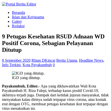
Beranda
Iklan dan Kerjasama
Galeri
Redaksi
9 Petugas Kesehatan RSUD Adnaan WD
Positif Corona, Sebagian Pelayanan
Ditutup
8 September 2020
Rhian DKincai
Berita Utama
,
Headline News
,
Info Terkini
,
Kota Payakumbuh
0
IGD yang ditutup.
Payakumbuh, Editor.-
Apa yang dikhawatirkan Wali Kota
Payakumbuh H. Riza Falepi, terhadap kasus positif Covid-19,
akhirnya terjadi juga. Dampak dari ketidak jujuran masyarakat, tidak
menyatakan kalau dirinya sudah terpapar virus corona, atau kontak
erat dengan OTG, membuat petugas kesehatan ikut terpapar dengan
virus menakutkan ini.