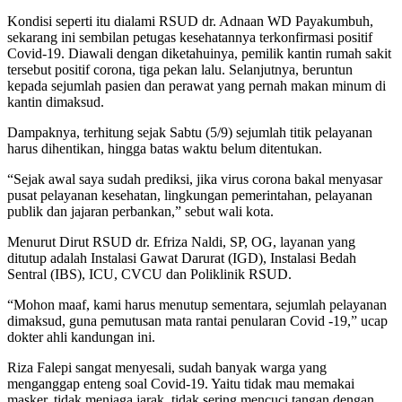
Kondisi seperti itu dialami RSUD dr. Adnaan WD Payakumbuh,
sekarang ini sembilan petugas kesehatannya terkonfirmasi positif
Covid-19. Diawali dengan diketahuinya, pemilik kantin rumah sakit
tersebut positif corona, tiga pekan lalu. Selanjutnya, beruntun
kepada sejumlah pasien dan perawat yang pernah makan minum di
kantin dimaksud.
Dampaknya, terhitung sejak Sabtu (5/9) sejumlah titik pelayanan
harus dihentikan, hingga batas waktu belum ditentukan.
“Sejak awal saya sudah prediksi, jika virus corona bakal menyasar
pusat pelayanan kesehatan, lingkungan pemerintahan, pelayanan
publik dan jajaran perbankan,” sebut wali kota.
Menurut Dirut RSUD dr. Efriza Naldi, SP, OG, layanan yang
ditutup adalah Instalasi Gawat Darurat (IGD), Instalasi Bedah
Sentral (IBS), ICU, CVCU dan Poliklinik RSUD.
“Mohon maaf, kami harus menutup sementara, sejumlah pelayanan
dimaksud, guna pemutusan mata rantai penularan Covid -19,” ucap
dokter ahli kandungan ini.
Riza Falepi sangat menyesali, sudah banyak warga yang
menganggap enteng soal Covid-19. Yaitu tidak mau memakai
masker, tidak menjaga jarak, tidak sering mencuci tangan dengan