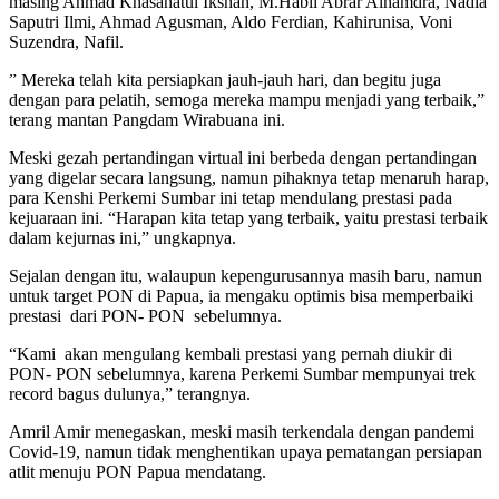
masing Ahmad Khasanatul Ikshan, M.Habil Abrar Alhamdra, Nadia
Saputri Ilmi, Ahmad Agusman, Aldo Ferdian, Kahirunisa, Voni
Suzendra, Nafil.
” Mereka telah kita persiapkan jauh-jauh hari, dan begitu juga
dengan para pelatih, semoga mereka mampu menjadi yang terbaik,”
terang mantan Pangdam Wirabuana ini.
Meski gezah pertandingan virtual ini berbeda dengan pertandingan
yang digelar secara langsung, namun pihaknya tetap menaruh harap,
para Kenshi Perkemi Sumbar ini tetap mendulang prestasi pada
kejuaraan ini. “Harapan kita tetap yang terbaik, yaitu prestasi terbaik
dalam kejurnas ini,” ungkapnya.
Sejalan dengan itu, walaupun kepengurusannya masih baru, namun
untuk target PON di Papua, ia mengaku optimis bisa memperbaiki
prestasi dari PON- PON sebelumnya.
“Kami akan mengulang kembali prestasi yang pernah diukir di
PON- PON sebelumnya, karena Perkemi Sumbar mempunyai trek
record bagus dulunya,” terangnya.
Amril Amir menegaskan, meski masih terkendala dengan pandemi
Covid-19, namun tidak menghentikan upaya pematangan persiapan
atlit menuju PON Papua mendatang.