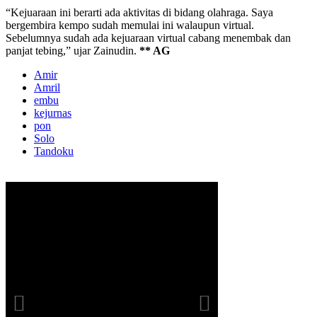
“Kejuaraan ini berarti ada aktivitas di bidang olahraga. Saya
bergembira kempo sudah memulai ini walaupun virtual.
Sebelumnya sudah ada kejuaraan virtual cabang menembak dan
panjat tebing,” ujar Zainudin.
** AG
Amir
Amril
embu
kejurnas
pon
Solo
Tandoku