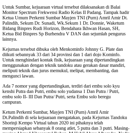
Untuk Sumbar, kejuaraan virtual tersebut dilaksanakan di Balai
Monitor Spectrum Frekwensi Radio Kelas II Padang. Tampak hadir
Ketua Umum Perkemi Sumbar Mayjen TNI (Purn) Amril Amir Dt.
Palindih, Sekum Dr. Sunadi, Wk.Sekum 1 Dr. Donnie, Waketum
Bidang Binpres Rudi Horizon, Bendahara Ikhwan Hasan, SH,
Ketua Bid Binpres Sp Burhendra V DAN dan sejumlah pengurus
lainnya.
Kejurnas tersebut dibuka oleh Menkominfo Johnny G. Plate dan
diikuti sebannyak 33 dari 34 provinsi dan 1 dari dojo Kominfo.
Untuk menghindari kontak fisik, kejuaraan yang dipertandingkan
menggunakan dengan teknik tandoku atau gerakan dasar mandiri,
meliputi teknik dan jurus memukul, melipat, membanting, dan
mengunci lawan.
Ada 7 nomor yang dipertandingkan, terdiri dari embu solo kyu
kenshi Putra dan Putri, embu solo yudansa 1 Dan Putra / Putri,
embu solo II- III Dan Putra/ Putri, serta Embu solo beregu
campuran.
Ketum Perkemi Sumbar, Mayjen TNI (Purn) Amril Amir
Dt.Palindih di sela kejuaraan mengatakan, pada Kejurnas Tandoku
Shorinji Kempo Virtual tahun 2020 ini pihaknya telah
mempersiapkan sebanyak 8 orang atlet, 5 putra dan 3 putri. Masing-