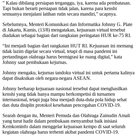
” Kalau dibilang persiapan terganggu, iya, karena ada pembatasan.
Tapi bukan berarti persiapan tidak jalan, karena para kenshi
semuanya menjalani latihan rutin secara mandiri,” ucapnya.
Sebelumnya, Menteri Komunikasi dan Informatika Johnny G. Plate
di Jakarta, Kamis, (13/8) mengatakan, kejuaraan virtual tersebut
diadakan sebagai bagian dari rangkaian peringatan HUR ke-75 RI.
“Ini menjadi bagian dari rangkaian HUT RI. Kejuaraan ini memang
tidak lazim digelar secara virtual, tetapi di masa pandemi ini
pertandingan olahraga harus bermigrasi ke ruang digital,” kata
Johnny saat pembukaan kejurnas.
Johnny mengaku, kejurnas tandoku virtual ini untuk pertama kalinya
dapat disaksikan oleh negara-negara ASEAN.
Johnny berharap kejuaraan nasional tersebut dapat menghasilkan
kenshi yang tidak hanya mampu berkompetisi di turnamen
internasional, tetapi juga bisa menjadi duta-duta pola hidup sehat
dan duta disiplin protokol kesehatan pencegahan COVID-19.
Searah dengan itu, Menteri Pemuda dan Olahraga Zainudin Amali
yang turut hadir dalam pembukaan menyambut baik inisiasi
Kemkominfo dalam menggelar kejuaraan kempo di saat seluruh
kegiatan olahraga harus terhenti akibat pandemi COVID-19.