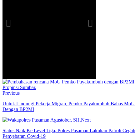
Previous
Untuk Lindungi Pekerja Migran, Pemko Payakumbuh Bahas MoU
Dengan BP2MI
Next
Status Naik Ke Level Tiga, Polres Pasaman Lakukan Patroli Cegah
Penyebaran Covid-19