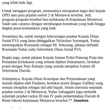
yang lebih baik lagi.
Untuk menggaet program, menurutnya merupakan tugas dari kepala
OPD atau para pejabat eselon 2 di Mentawai tersebut. Jadi,
program-program tersebut bisa terlaksana di Kepulauan Mentawai.
Salah satu caranya dengan membangun kemitraan yang baik hingga
tingkat pusat komunikasi yang baik.
Sementara itu, untuk mengisi kekosongan pejabat Kepala Dinas
Sosial P3A yang lama ditinggalkan Nicholaus Sorotogok, Yudas
menempatkan Rosmaida sebagai Plt. Sekarang, jabatan definitif
Rosmaida Yudas yaitu Sekeretaris Dinas Sosial P3A
Begitu juga, untuk jabatan Kepala Satuan Polisi Pamong Praja dan
Pemadam Kebakaran yang semula dijabat Dulsumarno, bertukar
posisi dengan Pujo Raharjo yang semula menjabat Asisten III
Sekretariat Daerah.
Selanjutnya, Kepala Dinas Kearsipan dan Perpustakaan yang
semula dijabat oleh Paulinus, bertukar posisi dengan Zulfikar yang
semula menjabat sebagai staf ahli bupati. Selain merotasi sejumlah
pejabat eselon 2 di Mentawai, Yudas Sabaggalet juga melantik
sejumlah pejabat eselon III dan IV pada pemerintahan Daerah di
Bumi Sikerei kepulauan Mentawai tersebut.**
Jumelsen