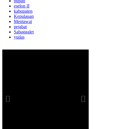
bupati
eselon II
kabupaten
Kepulauan
Mentawai
pejabat
Sabaggalet
yudas