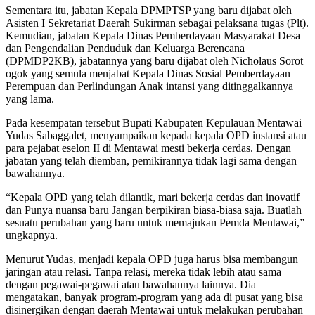
Sementara itu, jabatan Kepala DPMPTSP yang baru dijabat oleh
Asisten I Sekretariat Daerah Sukirman sebagai pelaksana tugas (Plt).
Kemudian, jabatan Kepala Dinas Pemberdayaan Masyarakat Desa
dan Pengendalian Penduduk dan Keluarga Berencana
(DPMDP2KB), jabatannya yang baru dijabat oleh Nicholaus Sorot
ogok yang semula menjabat Kepala Dinas Sosial Pemberdayaan
Perempuan dan Perlindungan Anak intansi yang ditinggalkannya
yang lama.
Pada kesempatan tersebut Bupati Kabupaten Kepulauan Mentawai
Yudas Sabaggalet, menyampaikan kepada kepala OPD instansi atau
para pejabat eselon II di Mentawai mesti bekerja cerdas. Dengan
jabatan yang telah diemban, pemikirannya tidak lagi sama dengan
bawahannya.
“Kepala OPD yang telah dilantik, mari bekerja cerdas dan inovatif
dan Punya nuansa baru Jangan berpikiran biasa-biasa saja. Buatlah
sesuatu perubahan yang baru untuk memajukan Pemda Mentawai,”
ungkapnya.
Menurut Yudas, menjadi kepala OPD juga harus bisa membangun
jaringan atau relasi. Tanpa relasi, mereka tidak lebih atau sama
dengan pegawai-pegawai atau bawahannya lainnya. Dia
mengatakan, banyak program-program yang ada di pusat yang bisa
disinergikan dengan daerah Mentawai untuk melakukan perubahan