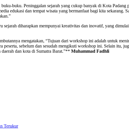
buku-buku. Peninggalan sejarah yang cukup banyak di Kota Padang per
adi media edukasi dan tempat wisata yang bermanfaat bagi kita sekaran
ukan.”
uru sejarah diharapkan mempunyai kreativitas dan inovatif, yang dim
ambutannya mengatakan, “Tujuan dari workshop ini adalah untuk menin
a peserta, sebelum dan sesudah mengikuti workshop ini. Selain itu, jug
h daerah dan kota di Sumatra Barat.”**
Muhammad Fadhli
an Terukur