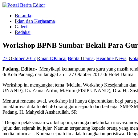
Beranda
Iklan dan Kerjasama
Galeri
Redaksi
Workshop BPNB Sumbar Bekali Para Gu
27 Oktober 2017
Rhian DKincai
Berita Utama
,
Headline News
,
Kota
Padang
, Editor.-
Menyikapi kemampuan para guru yang masih renda
di Kota Padang, dari tanggal 25 – 27 Oktober 2017 di Hotel Daima –
Workshop ini mengangkat tema ‘Melalui Workshop Kesejarahan dan Ke
UNAND), Dr. Zainal Arifin, M.Hum (FISIP UNAND), Dra. Hj. Sastri 
Menurut rencana awal, workshop ini hanya diperuntukan bagi para g
ini akhirnya diikuti oleh 40 orang guru sejarah dari berbagai SMP
Padang, H. Mahyeldi Ansharullah, SP.
“Dengan pelaksanaan workshop ini, semoga melahirkan inovasi-inovasi
jujur, dan sejarah itu jujur. Namun tergantung kepada orang yang menul
media informasi. Karena sejarah itu adalah rangkaian peristiwa. Deng