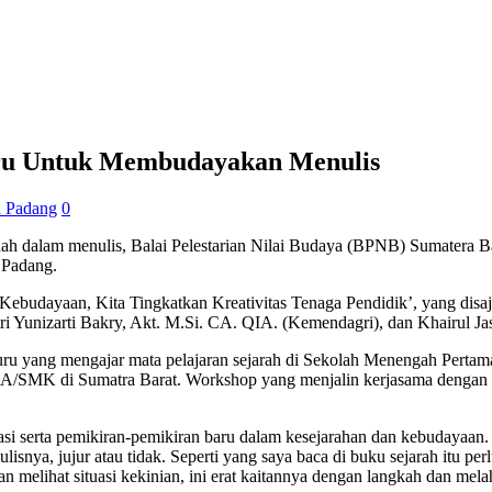
ru Untuk Membudayakan Menulis
 Padang
0
h dalam menulis, Balai Pelestarian Nilai Budaya (BPNB) Sumatera B
 Padang.
budayaan, Kita Tingkatkan Kreativitas Tenaga Pendidik’, yang disaj
Yunizarti Bakry, Akt. M.Si. CA. QIA. (Kemendagri), dan Khairul Jas
uru yang mengajar mata pelajaran sejarah di Sekolah Menengah Pertam
/SMA/SMK di Sumatra Barat. Workshop yang menjalin kerjasama dengan 
 serta pemikiran-pemikiran baru dalam kesejarahan dan kebudayaan. Ber
isnya, jujur atau tidak. Seperti yang saya baca di buku sejarah itu perl
an melihat situasi kekinian, ini erat kaitannya dengan langkah dan me