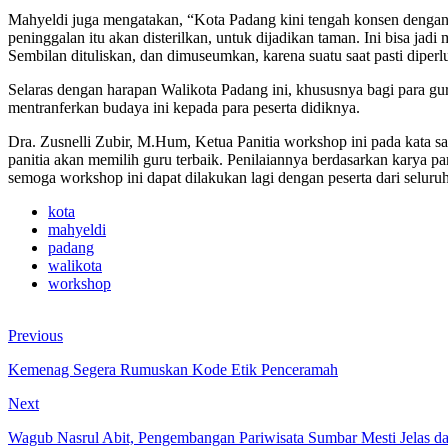
Mahyeldi juga mengatakan, “Kota Padang kini tengah konsen dengan 
peninggalan itu akan disterilkan, untuk dijadikan taman. Ini bisa j
Sembilan dituliskan, dan dimuseumkan, karena suatu saat pasti diperl
Selaras dengan harapan Walikota Padang ini, khususnya bagi para g
mentranferkan budaya ini kepada para peserta didiknya.
Dra. Zusnelli Zubir, M.Hum, Ketua Panitia workshop ini pada kata s
panitia akan memilih guru terbaik. Penilaiannya berdasarkan karya par
semoga workshop ini dapat dilakukan lagi dengan peserta dari seluru
kota
mahyeldi
padang
walikota
workshop
Previous
Kemenag Segera Rumuskan Kode Etik Penceramah
Next
Wagub Nasrul Abit, Pengembangan Pariwisata Sumbar Mesti Jelas d