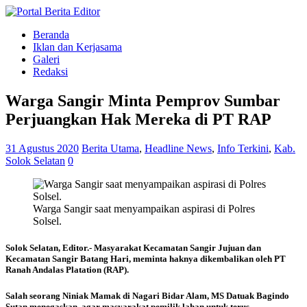
Beranda
Iklan dan Kerjasama
Galeri
Redaksi
Warga Sangir Minta Pemprov Sumbar
Perjuangkan Hak Mereka di PT RAP
31 Agustus 2020
Berita Utama
,
Headline News
,
Info Terkini
,
Kab.
Solok Selatan
0
Warga Sangir saat menyampaikan aspirasi di Polres
Solsel.
Solok Selatan, Editor.-
Masyarakat Kecamatan Sangir Jujuan dan
Kecamatan Sangir Batang Hari, meminta haknya dikembalikan oleh PT
Ranah Andalas Platation (RAP).
Salah seorang Niniak Mamak di Nagari Bidar Alam, MS Datuak Bagindo
Sutan menegaskan, agar masyarakat pemilik lahan untuk terus