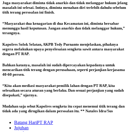
Juga masyarakat diminta tidak anarkis dan tidak melanggar hukum jelang
masalah ini selesai. Intinya, diminta menahan diri terlebih dahulu sebelum
titik terang persoalan ini finish.
“Masyarakat dua kenagarian di dua Kecamatan ini, diminta bersabar
menunggu hasil keputusan. Jangan anarkis dan tidak melanggar hukum,”
terangnya.
Kapolres Solok Selatan, AKPB Tedy Purnanto menjelaskan, pihaknya
segera melakukan upaya penyelesaian sengketa sawit antara masyarakat
dengan PT RAP.
Bahkan katanya, masalah ini sudah dipercayakan kepadanya untuk
mencarikan titik terang dengan perusahaan, seperti perjanjian kerjasama
40-60 persen.
“Kita akan mediasi masyarakat pemilik lahan dengan PT RAP, kita
selesaikan secara aturan yang berlaku. Dan sesuai perjanjian yang sudah
disepakati,” ujarnya.
Mudahan saja sebut Kapolres sengketa itu cepat menemui titik terang dan
tidak ada yang dirugikan dalam persoalan itu.
** Natales Idra/Sus
Batang HariPT RAP
Jujuhan