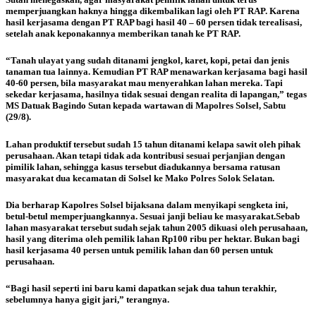
memperjuangkan haknya hingga dikembalikan lagi oleh PT RAP.
Karena
hasil kerjasama dengan PT RAP bagi hasil 40 – 60 persen tidak terealisasi,
setelah anak keponakannya memberikan tanah ke PT RAP.
“Tanah ulayat yang sudah ditanami jengkol, karet, kopi, petai dan jenis
tanaman tua lainnya. Kemudian PT RAP menawarkan kerjasama bagi hasil
40-60 persen, bila masyarakat mau menyerahkan lahan mereka. Tapi
sekedar kerjasama, hasilnya tidak sesuai dengan realita di lapangan,” tegas
MS Datuak Bagindo Sutan kepada wartawan di Mapolres Solsel, Sabtu
(29/8).
Lahan produktif tersebut sudah 15 tahun ditanami kelapa sawit oleh pihak
perusahaan. Akan tetapi tidak ada kontribusi sesuai perjanjian dengan
pimilik lahan, sehingga kasus tersebut diadukannya bersama ratusan
masyarakat dua kecamatan di Solsel ke Mako Polres Solok Selatan.
Dia berharap Kapolres Solsel bijaksana dalam menyikapi sengketa ini,
betul-betul memperjuangkannya. Sesuai janji beliau ke masyarakat.
Sebab
lahan masyarakat tersebut sudah sejak tahun 2005 dikuasi oleh perusahaan,
hasil yang diterima oleh pemilik lahan Rp100 ribu per hektar. Bukan bagi
hasil kerjasama 40 persen untuk pemilik lahan dan 60 persen untuk
perusahaan.
“Bagi hasil seperti ini baru kami dapatkan sejak dua tahun terakhir,
sebelumnya hanya gigit jari,” terangnya.