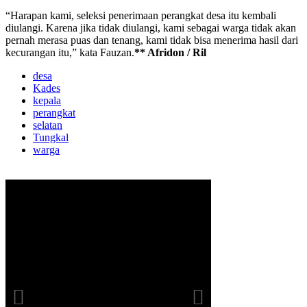
“Harapan kami, seleksi penerimaan perangkat desa itu kembali
diulangi. Karena jika tidak diulangi, kami sebagai warga tidak akan
pernah merasa puas dan tenang, kami tidak bisa menerima hasil dari
kecurangan itu,” kata Fauzan.
** Afridon / Ril
desa
Kades
kepala
perangkat
selatan
Tungkal
warga