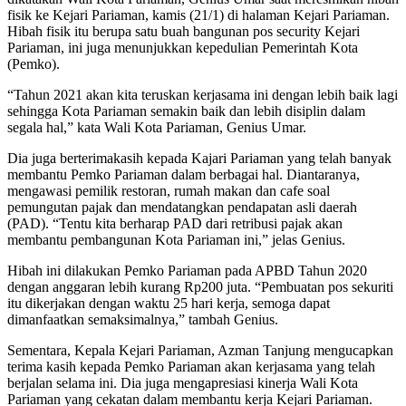
fisik ke Kejari Pariaman, kamis (21/1) di halaman Kejari Pariaman.
Hibah fisik itu berupa satu buah bangunan pos security Kejari
Pariaman, ini juga menunjukkan kepedulian Pemerintah Kota
(Pemko).
“Tahun 2021 akan kita teruskan kerjasama ini dengan lebih baik lagi
sehingga Kota Pariaman semakin baik dan lebih disiplin dalam
segala hal,” kata Wali Kota Pariaman, Genius Umar.
Dia juga berterimakasih kepada Kajari Pariaman yang telah banyak
membantu Pemko Pariaman dalam berbagai hal. Diantaranya,
mengawasi pemilik restoran, rumah makan dan cafe soal
pemungutan pajak dan mendatangkan pendapatan asli daerah
(PAD). “Tentu kita berharap PAD dari retribusi pajak akan
membantu pembangunan Kota Pariaman ini,” jelas Genius.
Hibah ini dilakukan Pemko Pariaman pada APBD Tahun 2020
dengan anggaran lebih kurang Rp200 juta. “Pembuatan pos sekuriti
itu dikerjakan dengan waktu 25 hari kerja, semoga dapat
dimanfaatkan semaksimalnya,” tambah Genius.
Sementara, Kepala Kejari Pariaman, Azman Tanjung mengucapkan
terima kasih kepada Pemko Pariaman akan kerjasama yang telah
berjalan selama ini. Dia juga mengapresiasi kinerja Wali Kota
Pariaman yang cekatan dalam membantu kerja Kejari Pariaman.