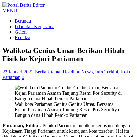
MENU
Beranda
Iklan dan Kerjasama
Galeri
Redaksi
Walikota Genius Umar Berikan Hibah
Fisik ke Kejari Pariaman
22 Januari 2021
Berita Utama
,
Headline News
,
Info Terkini
,
Kota
Pariaman
0
Wali kota Pariaman Genius Genius Umar, Bersama
Kejari Pariaman Azman Tanjung Resmi Pos Security di
Bangun dana Hibah Pemko Pariaman.
Pariaman, Editor.-
Pemko Pariaman lanjutkan kerjasama dengan
Kejaksaan Tinggi Pariaman untuk kemajuan kota tersebut. Hal itu
dikatakan Wali Kota Pariaman, Genius Umar saat meresmikan hibah