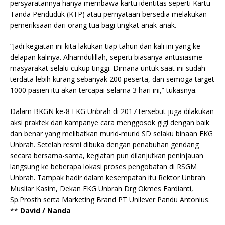
persyaratannya hanya membawa kartu identitas seperti Kartu
Tanda Penduduk (KTP) atau pernyataan bersedia melakukan
pemeriksaan dari orang tua bagi tingkat anak-anak.
“Jadi kegiatan ini kita lakukan tiap tahun dan kali ini yang ke
delapan kalinya. Alhamdulillah, seperti biasanya antusiasme
masyarakat selalu cukup tinggi. Dimana untuk saat ini sudah
terdata lebih kurang sebanyak 200 peserta, dan semoga target
1000 pasien itu akan tercapai selama 3 hari ini,” tukasnya.
Dalam BKGN ke-8 FKG Unbrah di 2017 tersebut juga dilakukan
aksi praktek dan kampanye cara menggosok gigi dengan baik
dan benar yang melibatkan murid-murid SD selaku binaan FKG
Unbrah. Setelah resmi dibuka dengan penabuhan gendang
secara bersama-sama, kegiatan pun dilanjutkan peninjauan
langsung ke beberapa lokasi proses pengobatan di RSGM
Unbrah. Tampak hadir dalam kesempatan itu Rektor Unbrah
Musliar Kasim, Dekan FKG Unbrah Drg Okmes Fardianti,
Sp.Prosth serta Marketing Brand PT Unilever Pandu Antonius.
**
David / Nanda