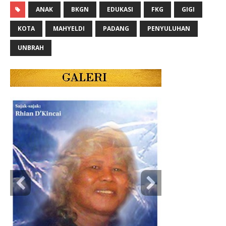
ANAK
BKGN
EDUKASI
FKG
GIGI
KOTA
MAHYELDI
PADANG
PENYULUHAN
UNBRAH