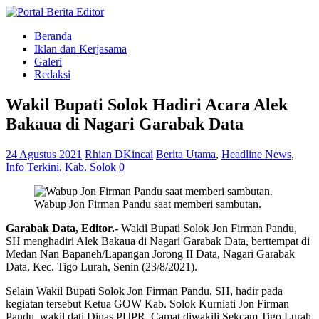
Beranda
Iklan dan Kerjasama
Galeri
Redaksi
Wakil Bupati Solok Hadiri Acara Alek
Bakaua di Nagari Garabak Data
24 Agustus 2021
Rhian DKincai
Berita Utama
,
Headline News
,
Info Terkini
,
Kab. Solok
0
Wabup Jon Firman Pandu saat memberi sambutan.
Garabak Data, Editor.-
Wakil Bupati Solok Jon Firman Pandu,
SH menghadiri Alek Bakaua di Nagari Garabak Data, berttempat di
Medan Nan Bapaneh/Lapangan Jorong II Data, Nagari Garabak
Data, Kec. Tigo Lurah, Senin (23/8/2021).
Selain Wakil Bupati Solok Jon Firman Pandu, SH, hadir pada
kegiatan tersebut Ketua GOW Kab. Solok Kurniati Jon Firman
Pandu, wakil dati Dinas PUPR, Camat diwakili Sekcam Tigo Lurah