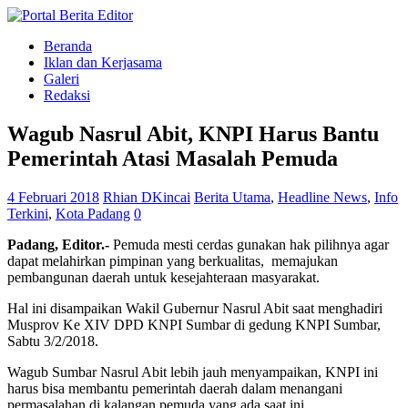
Beranda
Iklan dan Kerjasama
Galeri
Redaksi
Wagub Nasrul Abit, KNPI Harus Bantu
Pemerintah Atasi Masalah Pemuda
4 Februari 2018
Rhian DKincai
Berita Utama
,
Headline News
,
Info
Terkini
,
Kota Padang
0
Padang, Editor.-
Pemuda mesti cerdas gunakan hak pilihnya agar
dapat melahirkan pimpinan yang berkualitas, memajukan
pembangunan daerah untuk kesejahteraan masyarakat.
Hal ini disampaikan Wakil Gubernur Nasrul Abit saat menghadiri
Musprov Ke XIV DPD KNPI Sumbar di gedung KNPI Sumbar,
Sabtu 3/2/2018.
Wagub Sumbar Nasrul Abit lebih jauh menyampaikan, KNPI ini
harus bisa membantu pemerintah daerah dalam menangani
permasalahan di kalangan pemuda yang ada saat ini.