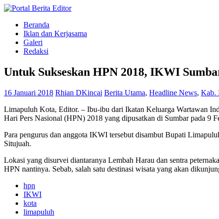
Beranda
Iklan dan Kerjasama
Galeri
Redaksi
Untuk Sukseskan HPN 2018, IKWI Sumbar 
16 Januari 2018
Rhian DKincai
Berita Utama
,
Headline News
,
Kab. 
Limapuluh Kota, Editor. – Ibu-ibu dari Ikatan Keluarga Wartawan In
Hari Pers Nasional (HPN) 2018 yang dipusatkan di Sumbar pada 9 Fe
Para pengurus dan anggota IKWI tersebut disambut Bupati Limapuluh
Situjuah.
Lokasi yang disurvei diantaranya Lembah Harau dan sentra peternak
HPN nantinya. Sebab, salah satu destinasi wisata yang akan dikunjung
hpn
IKWI
kota
limapuluh