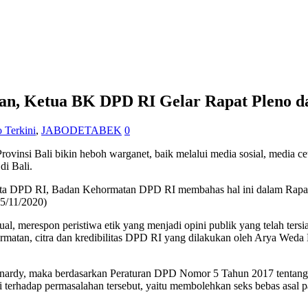
an, Ketua BK DPD RI Gelar Rapat Pleno d
o Terkini
,
JABODETABEK
0
nsi Bali bikin heboh warganet, baik melalui media sosial, media ce
i Bali.
ota DPD RI, Badan Kehormatan DPD RI membahas hal ini dalam Rapa
5/11/2020)
merespon peristiwa etik yang menjadi opini publik yang telah tersiar 
ormatan, citra dan kredibilitas DPD RI yang dilakukan oleh Arya Weda
onardy, maka berdasarkan Peraturan DPD Nomor 5 Tahun 2017 tentang 
si terhadap permasalahan tersebut, yaitu membolehkan seks bebas asa