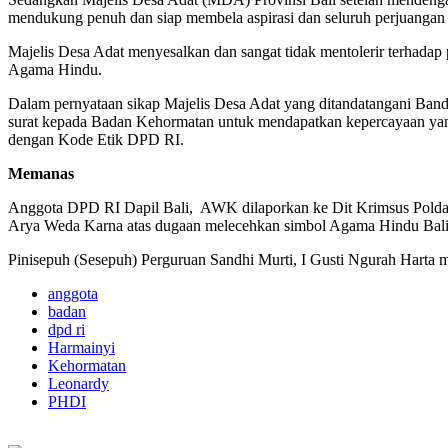
mendukung penuh dan siap membela aspirasi dan seluruh perjuanga
Majelis Desa Adat menyesalkan dan sangat tidak mentolerir terhada
Agama Hindu.
Dalam pernyataan sikap Majelis Desa Adat yang ditandatangani Ba
surat kepada Badan Kehormatan untuk mendapatkan kepercayaan yan
dengan Kode Etik DPD RI.
Memanas
Anggota DPD RI Dapil Bali, AWK dilaporkan ke Dit Krimsus Polda 
Arya Weda Karna atas dugaan melecehkan simbol Agama Hindu Bali
Pinisepuh (Sesepuh) Perguruan Sandhi Murti, I Gusti Ngurah Harta m
anggota
badan
dpd ri
Harmainyi
Kehormatan
Leonardy
PHDI