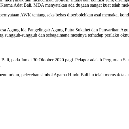
n Krama Adat Bali. MDA menyatakan ada dugaan sangat kuat telah mel
p pernyataan AWK tentang seks bebas diperbolehkan asal memakai kond
ndesa Agung Ida Pangelingsir Agung Putra Sukahet dan Panyarikan Ag
g sungguh-sungguh dan sebagaimana mestinya terhadap perilaku okn
Bali, pada Jumat 30 Oktober 2020 pagi. Pelapor adalah Perguruan S
.
enuturkan, pelecehan simbol Agama Hindu Bali itu telah merusak tatana