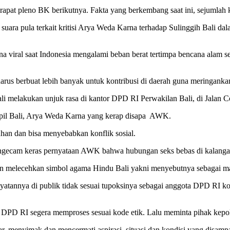
m rapat pleno BK berikutnya. Fakta yang berkembang saat ini, sejumlah
ra pula terkait kritisi Arya Weda Karna terhadap Sulinggih Bali dalam
ral saat Indonesia mengalami beban berat tertimpa bencana alam sepe
s berbuat lebih banyak untuk kontribusi di daerah guna meringankan
melakukan unjuk rasa di kantor DPD RI Perwakilan Bali, di Jalan C
il Bali, Arya Weda Karna yang kerap disapa AWK.
n dan bisa menyebabkan konflik sosial.
engecam keras pernyataan AWK bahwa hubungan seks bebas di kalangan
melecehkan simbol agama Hindu Bali yakni menyebutnya sebagai ma
tannya di publik tidak sesuai tupoksinya sebagai anggota DPD RI k
D RI segera memproses sesuai kode etik. Lalu meminta pihak kepol
r, menyimak dan mencermati aspirasi, situasi dan kondisi yang dis