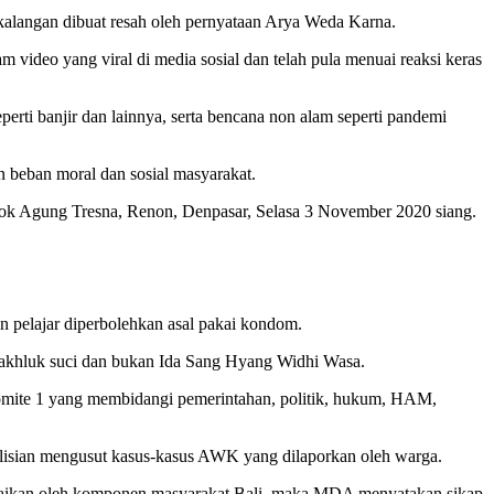
 kalangan dibuat resah oleh pernyataan Arya Weda Karna.
 video yang viral di media sosial dan telah pula menuai reaksi keras
rti banjir dan lainnya, serta bencana non alam seperti pandemi
 beban moral dan sosial masyarakat.
ok Agung Tresna, Renon, Denpasar, Selasa 3 November 2020 siang.
 pelajar diperbolehkan asal pakai kondom.
khluk suci dan bukan Ida Sang Hyang Widhi Wasa.
omite 1 yang membidangi pemerintahan, politik, hukum, HAM,
isian mengusut kasus-kasus AWK yang dilaporkan oleh warga.
ampaikan oleh komponen masyarakat Bali, maka MDA menyatakan sikap