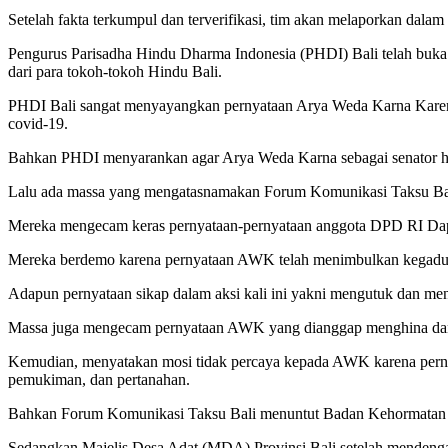
Setelah fakta terkumpul dan terverifikasi, tim akan melaporkan dala
Pengurus Parisadha Hindu Dharma Indonesia (PHDI) Bali telah buka sua
dari para tokoh-tokoh Hindu Bali.
PHDI Bali sangat menyayangkan pernyataan Arya Weda Karna Karena vi
covid-19.
Bahkan PHDI menyarankan agar Arya Weda Karna sebagai senator haru
Lalu ada massa yang mengatasnamakan Forum Komunikasi Taksu Bali 
Mereka mengecam keras pernyataan-pernyataan anggota DPD RI Dap
Mereka berdemo karena pernyataan AWK telah menimbulkan kegaduha
Adapun pernyataan sikap dalam aksi kali ini yakni mengutuk dan m
Massa juga mengecam pernyataan AWK yang dianggap menghina dan 
Kemudian, menyatakan mosi tidak percaya kepada AWK karena pernya
pemukiman, dan pertanahan.
Bahkan Forum Komunikasi Taksu Bali menuntut Badan Kehormatan DP
Sedangkan Majelis Desa Adat (MDA) Provinsi Bali setelah mendenga