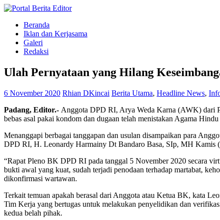
Beranda
Iklan dan Kerjasama
Galeri
Redaksi
Ulah Pernyataan yang Hilang Keseimbang
6 November 2020
Rhian DKincai
Berita Utama
,
Headline News
,
Inf
Padang, Editor.-
Anggota DPD RI, Arya Weda Karna (AWK) dari Provi
bebas asal pakai kondom dan dugaan telah menistakan Agama Hindu d
Menanggapi berbagai tanggapan dan usulan disampaikan para Angg
DPD RI, H. Leonardy Harmainy Dt Bandaro Basa, SIp, MH Kamis (
“Rapat Pleno BK DPD RI pada tanggal 5 November 2020 secara virtual, 
bukti awal yang kuat, sudah terjadi penodaan terhadap martabat, keh
dikonfirmasi wartawan.
Terkait temuan apakah berasal dari Anggota atau Ketua BK, kata Le
Tim Kerja yang bertugas untuk melakukan penyelidikan dan verifika
kedua belah pihak.