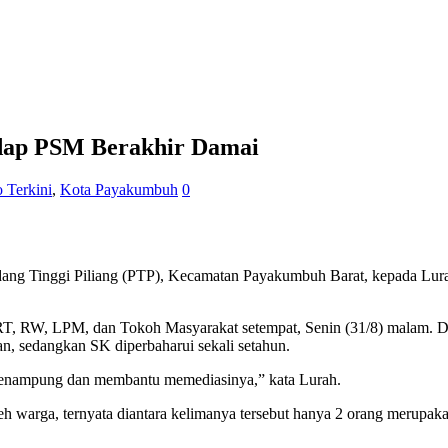
dap PSM Berakhir Damai
o Terkini
,
Kota Payakumbuh
0
dang Tinggi Piliang (PTP), Kecamatan Payakumbuh Barat, kepada Lura
T, RW, LPM, dan Tokoh Masyarakat setempat, Senin (31/8) malam. Dal
, sedangkan SK diperbaharui sekali setahun.
 menampung dan membantu memediasinya,” kata Lurah.
h warga, ternyata diantara kelimanya tersebut hanya 2 orang merupaka