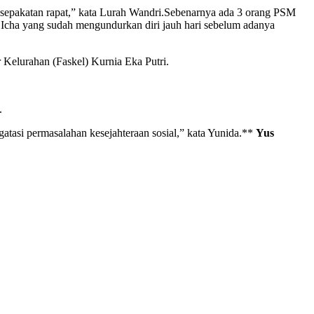
esepakatan rapat,” kata Lurah Wandri.Sebenarnya ada 3 orang PSM
i Icha yang sudah mengundurkan diri jauh hari sebelum adanya
r Kelurahan (Faskel) Kurnia Eka Putri.
.
atasi permasalahan kesejahteraan sosial,” kata Yunida.**
Yus