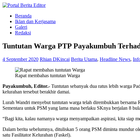
Beranda
Iklan dan Kerjasama
Galeri
Redaksi
Tuntutan Warga PTP Payakumbuh Terha
4 September 2020
Rhian DKincai
Berita Utama
,
Headline News
,
Inf
Rapat membahas tuntutan Warga
Payakumbuh, Editor.-
Tuntutan sebanyak dua ratus lebih warga Pa
kelurahan tersebut berakhir damai.
Lurah Wandri menyebut tuntutan warga telah dirembukkan bersama R
Sementara untuk PSM yang lama masa berlaku SKnya berjalan 8 bulan
“Bagi kita, kalau namanya warga menyampaikan aspirasi, kita siap
Dalam berita sebelumnya, dituliskan 5 orang PSM diminta mundur ole
satu Fasilitator Kelurahan (Faskel).