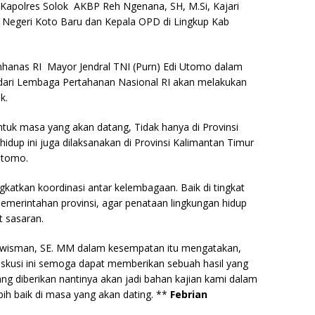
 Kapolres Solok AKBP Reh Ngenana, SH, M.Si, Kajari
n Negeri Koto Baru dan Kepala OPD di Lingkup Kab
mhanas RI Mayor Jendral TNI (Purn) Edi Utomo dalam
ari Lembaga Pertahanan Nasional RI akan melakukan
k.
untuk masa yang akan datang, Tidak hanya di Provinsi
hidup ini juga dilaksanakan di Provinsi Kalimantan Timur
 Utomo.
ingkatkan koordinasi antar kelembagaan. Baik di tingkat
erintahan provinsi, agar penataan lingkungan hidup
t sasaran.
Azwisman, SE. MM dalam kesempatan itu mengatakan,
kusi ini semoga dapat memberikan sebuah hasil yang
g diberikan nantinya akan jadi bahan kajian kami dalam
bih baik di masa yang akan dating. **
Febrian