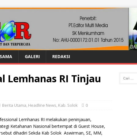
ASAMA
GALERI
REDAKSI
al Lemhanas RI Tinjau
Berita Utama
,
Headline News
,
Kab. Solok
0
fessional Lemhanas RI melakukan peninjauan,
rategi Ketahanan Nasional bertempat di Guest House,
ersebut dihadiri Sekda Kab Solok Aswirman, SE, MM,