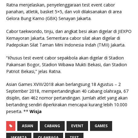
Ratna menjelaskan, penyelenggaraan test event cabor
panahan, atletik, basket 5×5, dan voli dilaksanakan di area
Gelora Bung Karno (GBK) Senayan Jakarta.
Cabor taekwondo, tinju, dan angkat besi akan digelar di JIEXPO
Kemayoran Jakarta. Sementara cabor silat akan digelar di
Padepokan Silat Taman Mini Indonesia Indah (TMII) Jakarta.
“Khusus test event cabor sepakbola akan digelar di Stadion
Pakansari Bogor, Stadion Wibawa Mukti Bekasi, dan Stadion
Patriot Bekasi,” jelas Ratna.
Asian Games XVIII/2018 akan berlangsung 18 Agustus – 2
September 2018, mempertandingkan 40 cabang olahraga, 67
disiplin, dan 462 nomor pertandingan. Jumlah atlet yang akan
bertanding sendiri diperkirakan mencapai kurang lebih 10.000
peserta. **
Wisja
ASIAN
CABANG
EVENT
GAMES
JAKARTA
OLAHRAGA
TEST