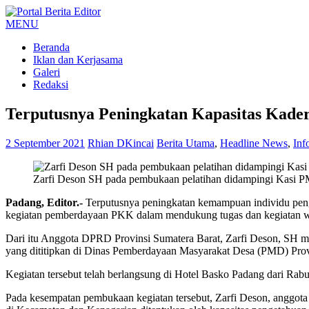
MENU
Beranda
Iklan dan Kerjasama
Galeri
Redaksi
Terputusnya Peningkatan Kapasitas Kader
2 September 2021
Rhian DKincai
Berita Utama
,
Headline News
,
Inf
Zarfi Deson SH pada pembukaan pelatihan didampingi Kasi P
Padang, Editor.-
Terputusnya peningkatan kemampuan individu peng
kegiatan pemberdayaan PKK dalam mendukung tugas dan kegiatan wal
Dari itu Anggota DPRD Provinsi Sumatera Barat, Zarfi Deson, SH m
yang dititipkan di Dinas Pemberdayaan Masyarakat Desa (PMD) Prov
Kegiatan tersebut telah berlangsung di Hotel Basko Padang dari Rabu 
Pada kesempatan pembukaan kegiatan tersebut, Zarfi Deson, anggot