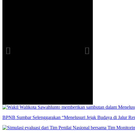
info heading
info content
BPNB Sumbar Selenggarakan “Menelusuri Jejak Budaya di Jalur R