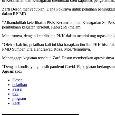
di Kecamatan dan Kenagarian ditentukan oleh kapasitas pengetahuan
Zarfi Deson menyebutkan, Dana Pokirnya untuk pelatihan peningkata
dalam RPJMD.
“Alhamdulilah keterlibatan PKK Kecamatan dan Kenagarian Se-Pessel
pembukaan kegiatan tersebut, Rabu (1/9) malam.
Menurutnya, dengan keterlibatan PKK dalam mendukung tugas dan ke
“Oleh sebab itu, pelatihan kali ini kita harapkan ibu-ibu PKK bisa f
PMD Sumbar, Dra Hendrawati Roza, MSi,”terangnya.
Menanggapi kegiatan tersebut, Zarfi Deson memberikan apresiasiny
“Dengan kondisi yang masih pandemi Covid-19, kegiatan berlangsu
Agusmardi
Desan
pelatihan
Pessel
pkk
program
Zarfi