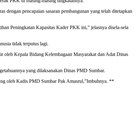
ggerak PKK di masing-masing tingkatannya.
ras dengan pencapaian sasaran pembangunan yang telah ditetapkan
han Peningkatan Kapasitas Kader PKK ini,” jelasnya disela-sela
ia tidak terputus lagi.
ganisir oleh Kepala Bidang Kelembagaan Masyarakat dan Adat Dinas
pengetahuannya yang dilaksanakan Dinas PMD Sumbar.
gsung oleh Kadis PMD Sumbar Pak Amasrul,”Imbuhnya. **