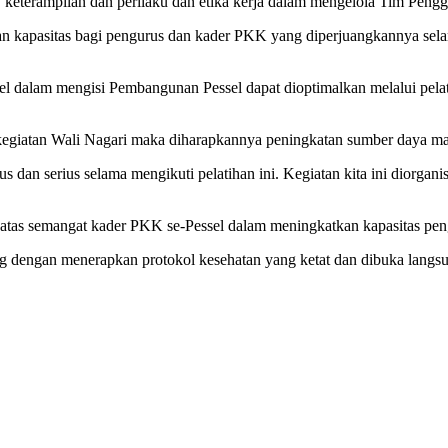
, keterampilan dan perilaku dan etika kerja dalam mengelola Tim Pen
n kapasitas bagi pengurus dan kader PKK yang diperjuangkannya sela
 dalam mengisi Pembangunan Pessel dapat dioptimalkan melalui pelati
giatan Wali Nagari maka diharapkannya peningkatan sumber daya manus
okus dan serius selama mengikuti pelatihan ini. Kegiatan kita ini dior
a atas semangat kader PKK se-Pessel dalam meningkatkan kapasitas 
ng dengan menerapkan protokol kesehatan yang ketat dan dibuka lan