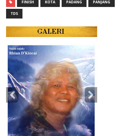
FINISH
KOTA
PADANG
PANJANG
TDS