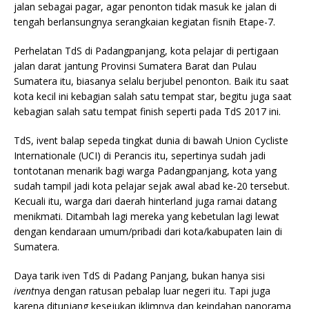
jalan sebagai pagar, agar penonton tidak masuk ke jalan di
tengah berlansungnya serangkaian kegiatan fisnih Etape-7.
Perhelatan TdS di Padangpanjang, kota pelajar di pertigaan
jalan darat jantung Provinsi Sumatera Barat dan Pulau
Sumatera itu, biasanya selalu berjubel penonton. Baik itu saat
kota kecil ini kebagian salah satu tempat star, begitu juga saat
kebagian salah satu tempat finish seperti pada TdS 2017 ini.
TdS, ivent balap sepeda tingkat dunia di bawah Union Cycliste
Internationale (UCI) di Perancis itu, sepertinya sudah jadi
tontotanan menarik bagi warga Padangpanjang, kota yang
sudah tampil jadi kota pelajar sejak awal abad ke-20 tersebut.
Kecuali itu, warga dari daerah hinterland juga ramai datang
menikmati. Ditambah lagi mereka yang kebetulan lagi lewat
dengan kendaraan umum/pribadi dari kota/kabupaten lain di
Sumatera.
Daya tarik iven TdS di Padang Panjang, bukan hanya sisi
ivent
nya dengan ratusan pebalap luar negeri itu. Tapi juga
karena ditunjang kesejukan iklimnya dan keindahan panorama