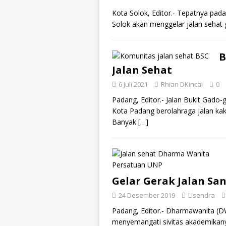
Kota Solok, Editor.- Tepatnya pad
Solok akan menggelar jalan sehat 
B
Jalan Sehat
6 Juli 2021
Rhian DKincai
0
Padang, Editor.- Jalan Bukit Gad
Kota Padang berolahraga jalan kaki
Banyak
[…]
Gelar Gerak Jalan San
24 Desember 2019
Lisendra
Padang, Editor.- Dharmawanita (D
menyemangati sivitas akademikan