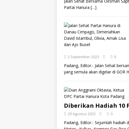
Jalan Sehat Bersama Oesman Sapt
Partai Hanura
[…]
2 September 2023
0
Padang, Editor.- Jalan Sehat be
yang semula akan digelar di GOR 
Diberikan Hadiah 10
29 Agustus 2023
0
Padang, Editor.- Sejumlah hadiah 
Motor , Kulkas, Kompor Gas Rice 