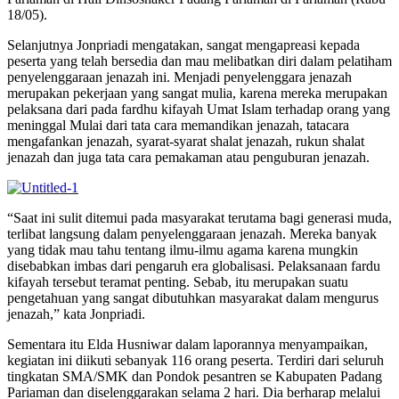
18/05).
Selanjutnya Jonpriadi mengatakan, sangat mengapreasi kepada
peserta yang telah bersedia dan mau melibatkan diri dalam pelatiham
penyelenggaraan jenazah ini. Menjadi penyelenggara jenazah
merupakan pekerjaan yang sangat mulia, karena mereka merupakan
pelaksana dari pada fardhu kifayah Umat Islam terhadap orang yang
meninggal Mulai dari tata cara memandikan jenazah, tatacara
mengafankan jenazah, syarat-syarat shalat jenazah, rukun shalat
jenazah dan juga tata cara pemakaman atau penguburan jenazah.
“Saat ini sulit ditemui pada masyarakat terutama bagi generasi muda,
terlibat langsung dalam penyelenggaraan jenazah. Mereka banyak
yang tidak mau tahu tentang ilmu-ilmu agama karena mungkin
disebabkan imbas dari pengaruh era globalisasi. Pelaksanaan fardu
kifayah tersebut teramat penting. Sebab, itu merupakan suatu
pengetahuan yang sangat dibutuhkan masyarakat dalam mengurus
jenazah,” kata Jonpriadi.
Sementara itu Elda Husniwar dalam laporannya menyampaikan,
kegiatan ini diikuti sebanyak 116 orang peserta. Terdiri dari seluruh
tingkatan SMA/SMK dan Pondok pesantren se Kabupaten Padang
Pariaman dan diselenggarakan selama 2 hari. Dia berharap melalui