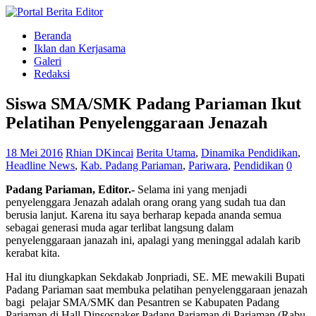
Beranda
Iklan dan Kerjasama
Galeri
Redaksi
Siswa SMA/SMK Padang Pariaman Ikut
Pelatihan Penyelenggaraan Jenazah
18 Mei 2016
Rhian DKincai
Berita Utama
,
Dinamika Pendidikan
,
Headline News
,
Kab. Padang Pariaman
,
Pariwara
,
Pendidikan
0
Padang Pariaman, Editor.-
Selama ini yang menjadi
penyelenggara Jenazah adalah orang orang yang sudah tua dan
berusia lanjut. Karena itu saya berharap kepada ananda semua
sebagai generasi muda agar terlibat langsung dalam
penyelenggaraan janazah ini, apalagi yang meninggal adalah karib
kerabat kita.
Hal itu diungkapkan Sekdakab Jonpriadi, SE. ME mewakili Bupati
Padang Pariaman saat membuka pelatihan penyelenggaraan jenazah
bagi pelajar SMA/SMK dan Pesantren se Kabupaten Padang
Pariaman di Hall Dinsosnaker Padang Pariaman di Pariaman (Rabu