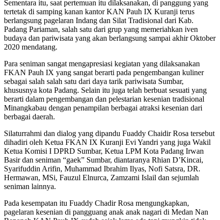
Sementara itu, saat pertemuan itu dilaksanakan, di panggung yang
tertetak di samping kanan kantor KAN Pauh IX Kuranji terus
berlangsung pagelaran Indang dan Silat Tradisional dari Kab.
Padang Pariaman, salah satu dari grup yang memeriahkan iven
budaya dan pariwisata yang akan berlangsung sampai akhir Oktober
2020 mendatang.
Para seniman sangat mengapresiasi kegiatan yang dilaksanakan
FKAN Pauh IX yang sangat berarti pada pengembangan kuliner
sebagai salah salah satu dari daya tarik pariwisata Sumbar,
khususnya kota Padang. Selain itu juga telah berbuat sesuati yang
berarti dalam pengembangan dan pelestarian kesenian tradisional
Minangkabau dengan penampilan berbagai atraksi kesenian dari
berbagai daerah.
Silaturrahmi dan dialog yang dipandu Fuaddy Chaidir Rosa tersebut
dihadiri oleh Ketua FKAN IX Kuranji Evi Yandri yang juga Wakil
Ketua Komisi I DPRD Sumbar, Ketua LPM Kota Padang Irwan
Basir dan seniman “gaek” Sumbar, diantaranya Rhian D’Kincai,
Syarifuddin Arifin, Muhammad Ibrahim Ilyas, Nofi Satsra, DR.
Hermawan, MSi, Fauzul Elnurca, Zamzami Islail dan sejumlah
seniman lainnya.
Pada kesempatan itu Fuaddy Chadir Rosa mengungkapkan,
pagelaran kesenian di pangguang anak anak nagari di Medan Nan