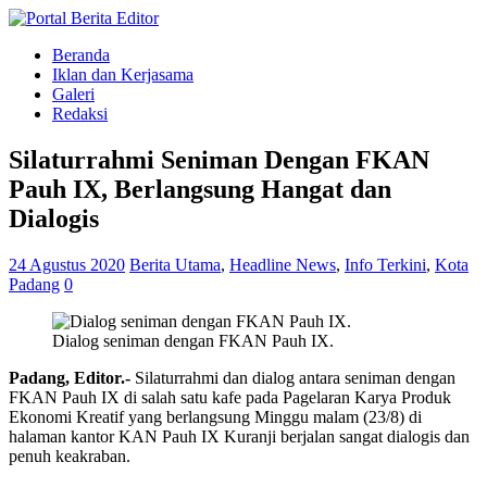
Beranda
Iklan dan Kerjasama
Galeri
Redaksi
Silaturrahmi Seniman Dengan FKAN
Pauh IX, Berlangsung Hangat dan
Dialogis
24 Agustus 2020
Berita Utama
,
Headline News
,
Info Terkini
,
Kota
Padang
0
Dialog seniman dengan FKAN Pauh IX.
Padang, Editor.-
Silaturrahmi dan dialog antara seniman dengan
FKAN Pauh IX di salah satu kafe pada Pagelaran Karya Produk
Ekonomi Kreatif yang berlangsung Minggu malam (23/8) di
halaman kantor KAN Pauh IX Kuranji berjalan sangat dialogis dan
penuh keakraban.