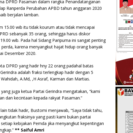
urna DPRD Pasaman dalam rangka Penandatanganan
dap Ranperda Perubahan APBD tahun anggaran 2020
aib berjalan lamban.
 15.00 wib itu tidak kourum atau tidak mencapai
DPRD sebanyak 35 orang, sehingga harus diskor
9.00 wib. Pada hal Sidang Paripurna ini sangat penting
i perda, karena menyangkut hajat hidup orang banyak
i Desember 2020.
ta DPRD yang hadir hny 22 orang padahal batas
Gerindra adalah fraksi terlengkap hadir dengan 5
 Wahidah, A.Md, ,H Asraf, Karman dan Martias.
ang juga ketua Partai Gerindra mengatakan, “kami
iaan dan kecintaan kepada rakyat Pasaman.”
lain tidak hadir, Bustomi menjawab, “Saya tidak tahu,
angkutan fraksinya yang pasti kami bukan partai
setiap kebijakan Pemda jika menyangkut kepentingan
engkap.”
** Saiful Amri