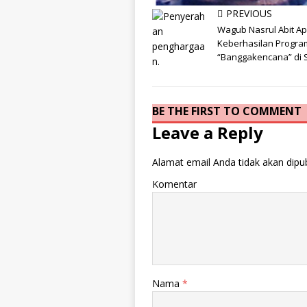
PREVIOUS
info heading
Wagub Nasrul Abit Ap
info content
Keberhasilan Progra
“Banggakencana” di
BE THE FIRST TO COMMENT
Leave a Reply
Alamat email Anda tidak akan dipub
Komentar
Nama
*