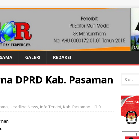
ASAMA
GALERI
REDAKSI
rna DPRD Kab. Pasaman
tama
,
Headline News
,
Info Terkini
,
Kab. Pasaman
0
n.