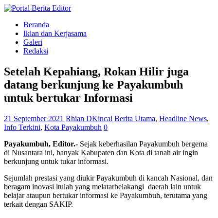
Beranda
Iklan dan Kerjasama
Galeri
Redaksi
Setelah Kepahiang, Rokan Hilir juga
datang berkunjung ke Payakumbuh
untuk bertukar Informasi
21 September 2021
Rhian DKincai
Berita Utama
,
Headline News
,
Info Terkini
,
Kota Payakumbuh
0
Payakumbuh, Editor.-
Sejak keberhasilan Payakumbuh bergema
di Nusantara ini, banyak Kabupaten dan Kota di tanah air ingin
berkunjung untuk tukar informasi.
Sejumlah prestasi yang diukir Payakumbuh di kancah Nasional, dan
beragam inovasi itulah yang melatarbelakangi daerah lain untuk
belajar ataupun bertukar informasi ke Payakumbuh, terutama yang
terkait dengan SAKIP.