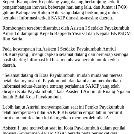
Seperti Kabupaten Kepahiang yang datang berkunjung terkait
pengembangan inovasi, beberapa hari tang lalu, dan Jumat (17/09)
giliran Kabupaten Rokan Hilir yang datang berkunjung untuk
bertukar Informasi terkait SAKIP dimasing-masing daerah.
Rombongan tersebut disambut oleh Asisten I Setdako Payakumbuh
Amriul didampingi Kepala Bappeda Yasrizal dan Kepala BKPSDM
Ifon Satria.
Pada kesempatan itu,Asisten I Setdako Payakumbuh Amriul
Dt.Karayiang , mengucapkan selamat datang dan berharap semoga
hasil sharing informasi ini bisa membawa berkah untuk kedua
daerah.
“Selamat datang di Kota Payakumbuh, mudah mudahan merasa
betah dan nyaman di Payakumbuh dan kami akan memberikan
informasi seluas-luasnya tentang perjalanan SAKIP yang telah
dicapai Kota Payakumbuh,” kata Asisten I Amriul di Ruang Ngalau
Indah Balai Kota Payakumbuh.
Lebih lanjut Amriul menyampaikan saat ini Pemko Payakumbuh
telah memperoleh nilai SAKIP BB selama empat tahun berturut
turut dan untuk tahun ini ditargetkan memperoleh nilai A.
Asisten I juga menyebut saat ini Kota Payakumbuh dalam penilai
Inovasi Governmen Award (IGA) berada pada peringkat dua