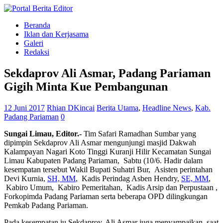
Beranda
Iklan dan Kerjasama
Galeri
Redaksi
Sekdaprov Ali Asmar, Padang Pariaman
Gigih Minta Kue Pembangunan
12 Juni 2017
Rhian DKincai
Berita Utama
,
Headline News
,
Kab.
Padang Pariaman
0
Sungai Limau, Editor.-
Tim Safari Ramadhan Sumbar yang
dipimpin Sekdaprov Ali Asmar mengunjungi masjid Dakwah
Kalampayan Nagari Koto Tinggi Kuranji Hilir Kecamatan Sungai
Limau Kabupaten Padang Pariaman, Sabtu (10/6. Hadir dalam
kesempatan tersebut Wakil Bupati Suhatri Bur, Asisten perintahan
Devi Kurnia,
SH, MM
, Kadis Perindag Asben Hendry,
SE, MM
,
Kabiro Umum, Kabiro Pemeritahan, Kadis Arsip dan Perpustaan ,
Forkopimda Padang Pariaman serta beberapa OPD dilingkungan
Pemkab Padang Pariaman.
Pada kesempatan iu Sekdaprov. Ali Asmar juga menyampaikan, saat