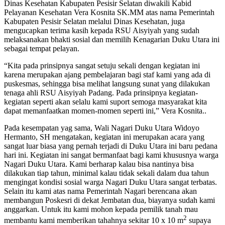
Dinas Kesehatan Kabupaten Pesisir Selatan diwakili Kabid
Pelayanan Kesehatan Vera Kosnita SK.MM atas nama Pemerintah
Kabupaten Pesisir Selatan melalui Dinas Kesehatan, juga
mengucapkan terima kasih kepada RSU Aisyiyah yang sudah
melaksanakan bhakti sosial dan memilih Kenagarian Duku Utara ini
sebagai tempat pelayan.
“Kita pada prinsipnya sangat setuju sekali dengan kegiatan ini
karena merupakan ajang pembelajaran bagi staf kami yang ada di
puskesmas, sehingga bisa melihat langsung sunat yang dilakukan
tenaga ahli RSU Aisyiyah Padang. Pada prinsipnya kegiatan-
kegiatan seperti akan selalu kami suport semoga masyarakat kita
dapat memanfaatkan momen-momen seperti ini,” Vera Kosnita..
Pada kesempatan yag sama, Wali Nagari Duku Utara Widoyo
Hermanto, SH mengatakan, kegiatan ini merupakan acara yang
sangat luar biasa yang pernah terjadi di Duku Utara ini baru pedana
hari ini. Kegiatan ini sangat bermanfaat bagi kami khususnya warga
Nagari Duku Utara. Kami berharap kalau bisa nantinya bisa
dilakukan tiap tahun, minimal kalau tidak sekali dalam dua tahun
mengingat kondisi sosial warga Nagari Duku Utara sangat terbatas.
Selain itu kami atas nama Pemerintah Nagari berencana akan
membangun Poskesri di dekat Jembatan dua, biayanya sudah kami
anggarkan. Untuk itu kami mohon kepada pemilik tanah mau
2
membantu kami memberikan tahahnya sekitar 10 x 10 m
supaya