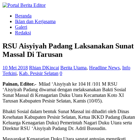
Beranda
Iklan dan Kerjasama
Galeri
Redaksi
RSU Aisyiyah Padang Laksanakan Sunat
Massal Di Tarusan
10 Mei 2018
Rhian DKincai
Berita Utama
,
Headline News
,
Info
Terkini
,
Kab. Pesisir Selatan
0
Painan
,
Editor
.-
Milad ‘Aisyiyah ke 104 H /101 M RSU
‘Aisyiyah Padang diwarnai dengan melaksanakan Bakti Sosial
Sunat Massal di Kenagarian Duku Utara Kecamatan Koto XI
Tarusan Kabupaten Pesisir Selatan, Kamis (10/05).
Bhakti Sosial dalam bentuk Sunat Massal ini dihadiri oleh Dinas
Kesehatan Kabupaten Pesisir Selatan, Ketua IKKD Padang (Ikatan
Keluarga Kenagarian Duku) Pemerintah Nagari Duku Utara serta
Direktur RSU ‘Aisyiyah Padang Dr. Adril Bussudin.
Masyarakat Kenagarian Duku Utara sangat antusias mengikuti