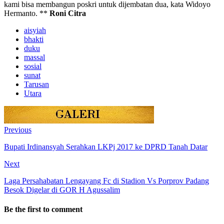
kami bisa membangun poskri untuk dijembatan dua, kata Widoyo
Hermanto. **
Roni Citra
aisyiah
bhakti
duku
massal
sosial
sunat
Tarusan
Utara
Previous
Bupati Irdinansyah Serahkan LKPj 2017 ke DPRD Tanah Datar
Next
Laga Persahabatan Lengayang Fc di Stadion Vs Porprov Padang
Besok Digelar di GOR H Agussalim
Be the first to comment