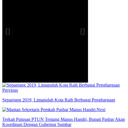
Previous
Sepanjang 2019, Limapuluh Kota Raih Berbagai Penghargaan
Next
Terkait Putusan PTUN Tentang Manus Handri, Bupati Pasbar Akan
Koordinasi Dengan Gubernur Sumbar