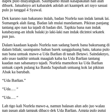
dapek pulo dilayangkan. Saumpamo itulah kasapakatan nan alah
dibuek. Jatuahnyo ari kabaralek adolah ari kaampek ari rayo sasuai
pulo jo tanggal 4 Syawal.
Dek karano nan bakarano itulah, badan Nurlela nan indak lamak lai.
Sumangek alah ilang. Badan lah mulai mandamam. Pikiran panjang
tantang apo nan ka tajadi di badan diri. Tapikia bana nan indak
katabayang-an iduik balaki jo laki-laki nan indak dicintoi sekatek
pun juo.
Dalam kaadaan kapalo Nurlela nan sadang barek bana bakuruang di
dalam biliak; saumpamo baban barek sangguluang batu, takana pulo
nan bana untuak mawe-a Uda Barlian di tanah Betawi. Saindaknyo,
ado usao taakhir untuak maagiah kaba ka Uda Barlian tantang
kaadan nan sabananyo tajadi. Nurlela mamohon ka Uda Barlian
untuak capek pulang ka Banda Sapuluah untuang kok lai pikiran
Abak ka barubah.
“Uda Barlian.”
“Uda…. “
“Uda…. “
Lah tigo kali Nurlela mawe-a, namun balasan alun ado juo walau
nan pasan alah tampak dibaco dek Uda Barlian. Ampia pulo putui