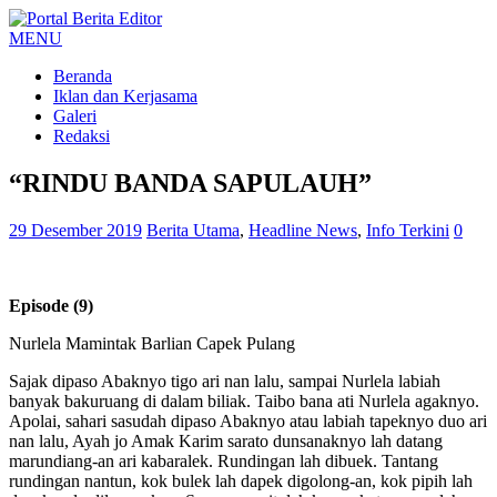
MENU
Beranda
Iklan dan Kerjasama
Galeri
Redaksi
“RINDU BANDA SAPULAUH”
29 Desember 2019
Berita Utama
,
Headline News
,
Info Terkini
0
Episode (9)
Nurlela Mamintak Barlian Capek Pulang
Sajak dipaso Abaknyo tigo ari nan lalu, sampai Nurlela labiah
banyak bakuruang di dalam biliak. Taibo bana ati Nurlela agaknyo.
Apolai, sahari sasudah dipaso Abaknyo atau labiah tapeknyo duo ari
nan lalu, Ayah jo Amak Karim sarato dunsanaknyo lah datang
marundiang-an ari kabaralek. Rundingan lah dibuek. Tantang
rundingan nantun, kok bulek lah dapek digolong-an, kok pipih lah