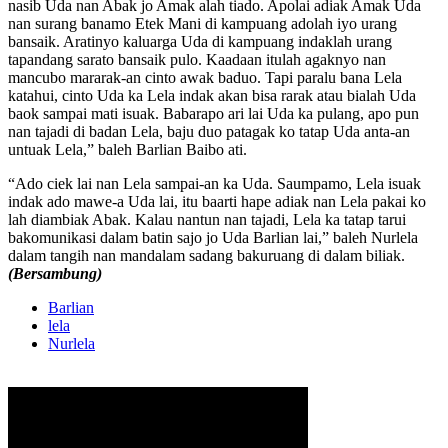
nasib Uda nan Abak jo Amak alah tiado. Apolai adiak Amak Uda
nan surang banamo Etek Mani di kampuang adolah iyo urang
bansaik. Aratinyo kaluarga Uda di kampuang indaklah urang
tapandang sarato bansaik pulo. Kaadaan itulah agaknyo nan
mancubo mararak-an cinto awak baduo. Tapi paralu bana Lela
katahui, cinto Uda ka Lela indak akan bisa rarak atau bialah Uda
baok sampai mati isuak. Babarapo ari lai Uda ka pulang, apo pun
nan tajadi di badan Lela, baju duo patagak ko tatap Uda anta-an
untuak Lela,” baleh Barlian Baibo ati.
“Ado ciek lai nan Lela sampai-an ka Uda. Saumpamo, Lela isuak
indak ado mawe-a Uda lai, itu baarti hape adiak nan Lela pakai ko
lah diambiak Abak. Kalau nantun nan tajadi, Lela ka tatap tarui
bakomunikasi dalam batin sajo jo Uda Barlian lai,” baleh Nurlela
dalam tangih nan mandalam sadang bakuruang di dalam biliak.
(Bersambung)
Barlian
lela
Nurlela