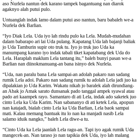
aso Nurlela nantun dek karano tampek bagantuang nan diarok
agaknyo alah putui pulo.
Untuanglah indak lamo dalam putui aso nantun, baru babaleh we-a
Nurlela dek Barlian.
“Iyo Diak Lela. Uda iyo lah rindu pulo ka Lela. Mudah-mudahan
dalam babarapo ari lai Uda pulang. Kapatang Uda lah bajanji baliak
jo Uda Tamburin supir oto truk tu. Iyo jo truk juo Uda ka
manumpang karano iyo indak tabali tiket kapatabang dek Uda do
Lela. Haraplah maklum Lela tantang itu,” baleh bunyi pasan we-a
Barlian nan diinokmanuang-an bana isinyo dek Nurlela.
“Uda, nan paralu bana Lela sampai-an adolah pakaro nan sadang
rumik Lela adoi. Pakaro nan sadang rumik tu adolah Lela jadi juo ka
dipalakian jo Uda Karim. Wakatu nikah jo baralek alah dirundiang-
an Abak jo Amak sarato dunsanak pado tanggal ampek syawal atau
pado ari kaampek rayo. Samantaro di ati Lela, indak ado saketek juo
cinto Lela ka Uda Karim. Nan sabananyo di ati ketek Lela, apopun
nan katajadi, bialah cinto Lela ka Uda Barlian, Lela baok sampai
mati. Kalau memang bantuak itu lo nan ka manjadi nasib Lela
salamo iduik nangko,” baleh Lela diwe-a tu.
“Cinto Uda ka Lela jaanlah Lela ragu-an. Tapi iyo agak rumik Uda
mangecek-an. Nan taraso jo nan tapikia dek Uda, iyo lah malang