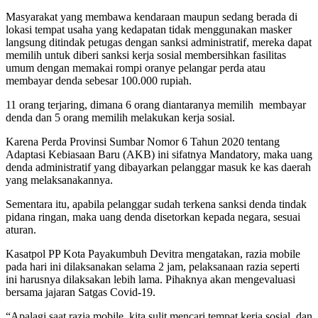
Masyarakat yang membawa kendaraan maupun sedang berada di
lokasi tempat usaha yang kedapatan tidak menggunakan masker
langsung ditindak petugas dengan sanksi administratif, mereka dapat
memilih untuk diberi sanksi kerja sosial membersihkan fasilitas
umum dengan memakai rompi oranye pelangar perda atau
membayar denda sebesar 100.000 rupiah.
11 orang terjaring, dimana 6 orang diantaranya memilih membayar
denda dan 5 orang memilih melakukan kerja sosial.
Karena Perda Provinsi Sumbar Nomor 6 Tahun 2020 tentang
Adaptasi Kebiasaan Baru (AKB) ini sifatnya Mandatory, maka uang
denda administratif yang dibayarkan pelanggar masuk ke kas daerah
yang melaksanakannya.
Sementara itu, apabila pelanggar sudah terkena sanksi denda tindak
pidana ringan, maka uang denda disetorkan kepada negara, sesuai
aturan.
Kasatpol PP Kota Payakumbuh Devitra mengatakan, razia mobile
pada hari ini dilaksanakan selama 2 jam, pelaksanaan razia seperti
ini harusnya dilaksakan lebih lama. Pihaknya akan mengevaluasi
bersama jajaran Satgas Covid-19.
“Apalagi saat razia mobile, kita sulit mencari tempat kerja sosial, dan