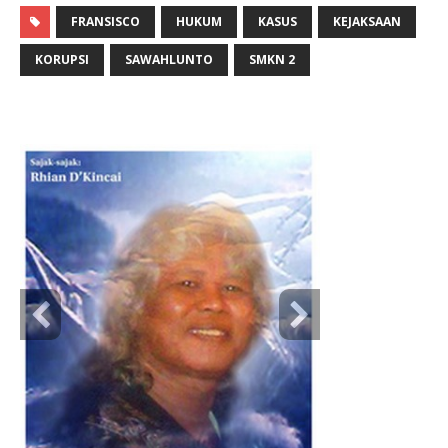
FRANSISCO
HUKUM
KASUS
KEJAKSAAN
KORUPSI
SAWAHLUNTO
SMKN 2