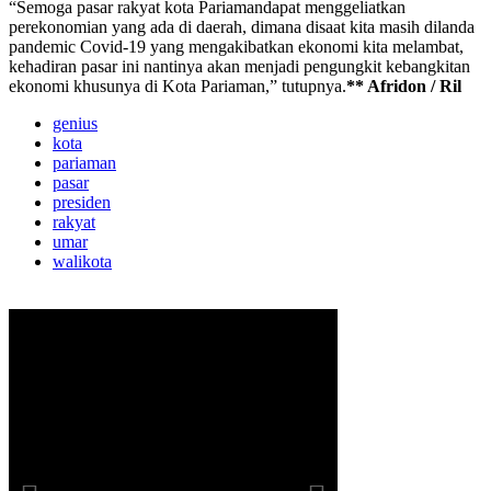
“Semoga pasar rakyat kota Pariamandapat menggeliatkan
perekonomian yang ada di daerah, dimana disaat kita masih dilanda
pandemic Covid-19 yang mengakibatkan ekonomi kita melambat,
kehadiran pasar ini nantinya akan menjadi pengungkit kebangkitan
ekonomi khusunya di Kota Pariaman,” tutupnya.
** Afridon / Ril
genius
kota
pariaman
pasar
presiden
rakyat
umar
walikota