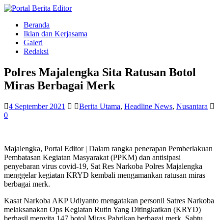
Beranda
Iklan dan Kerjasama
Galeri
Redaksi
Polres Majalengka Sita Ratusan Botol
Miras Berbagai Merk
4 September 2021
Berita Utama
,
Headline News
,
Nusantara
0
Majalengka, Portal Editor | Dalam rangka penerapan Pemberlakuan
Pembatasan Kegiatan Masyarakat (PPKM) dan antisipasi
penyebaran virus covid-19, Sat Res Narkoba Polres Majalengka
menggelar kegiatan KRYD kembali mengamankan ratusan miras
berbagai merk.
Kasat Narkoba AKP Udiyanto mengatakan personil Satres Narkoba
melaksanakan Ops Kegiatan Rutin Yang Ditingkatkan (KRYD)
berhasil menyita 147 botol Miras Pabrikan berbagai merk, Sabtu,