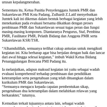
urusan kepalangmerahan.
Sementara itu, Ketua Panitia Penyelenggara Jumtek PMR dan
Sukarelawan PMI Kota Padang, Zulhardi Z.Latif menyebutkan
Jumtek kali ini dikemas dalam bentuk berbagai kegiatan yang lebih
menekankan pada evaluasi bersama dikaitkan dengan proses
pembinaan PMR dan Sukarelawan sesuai tugas peran dan fungsi
masing-masing komponen. Diantaranya Pengurus, Staf, Pembina
PMR, Fasilitator PMR, Pelatih Bidang dan Anggota PMR serta
Sukarelawan KSR/TSR.
“Alhamdulillah, semuanya terlihat cukup antusias untuk mengikuti
kegiatan ini. Kita berharap agar bisa berjalan dengan baik dan lancar
dari awal hingga selesai kegiatan,” imbuh Wakil Ketua Bidang
Penanggulangan Bencana PMI Padang itu.
Ia melanjutkan, adapun maksud kegiatan ini yaitu sebagai wadah
evaluasi komprehensif terhadap pembinaan dan pendidikan
keterampilan serta pengetahuan yang telah dituangkan dalam
kurikulum PMR dan Sukarelawan.
“Semuanya mengacu kepada capaian pembentukan sikap,
pengetahuan dna keterampilan dalam melahirkan relawan yang
berkarakter,” tuturnya.
Kemudian terkait tujuannya antara lain, sebagai wadah