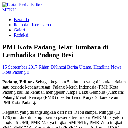
MENU
Beranda
Iklan dan Kerjasama
Galeri
Redaksi
PMI Kota Padang Jelar Jumbara di
Lembadika Padang Besi
15 September 2017
Rhian DKincai
Berita Utama
,
Headline News
,
Kota Padang
0
Padang, Editor.-
Sebagai kegiatan 5 tahunan yang dilakukan dalam
satu periode kepengurusan, Palang Merah Indonesia (PMI) Kota
Padang kali ini kembali menggelar Jumpa Bakti Gembira (Jumbara)
Palang Merah Remaja (PMR) disertai Temu Karya Sukarelawan
PMI Kota Padang.
Kegiatan yang dilangsungkan dari hari Rabu sampai Minggu (13-
17/9) ini, diikuti hampir seribu peserta terdiri dari PMR Mula yakni
tingkat SD/MI, PMR Madya tingkat SMP/MTs, PMR Wira tingkat
SMA/SMK/MA, Korps Sukarela (KSR)/Tenaga Sukarela (TSR),