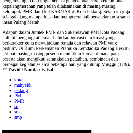
pengembangan dan implementasi pengetahuan serta keterampilan
kepalangmerahan yang telah dilaksanakan di masing-masing
kelompok PMR dan Unit KSR/TSR di Kota Padang. Selain itu juga
sebagai ajang memperluas dan mempererat tali persaudaraan sesama
insan Palang Merah.
Adapun dalam Jumtek PMR dan Sukarelawan PMI Kota Padang
kali ini mengangkat tema “Lahirkan inovasi dan kreasi yang
berkarakter guna mewujudkan remaja dan relawan PMI yang
peduli”. Di Bumi Perkemahan Pramuka Lemdadika Padang Besi itu
terlihat masing-masing peserta mendirikan kemah dimana para
peserta akan mengikuti serangkaian pelatihan, pembinaan dan
berbagai kegiatan selama beberapa hari yang ditutup Minggu (17/9).
**
David / Nanda / Faisal
kota
mahyeldi
padang
PMI
PMR
sd
sma
smp