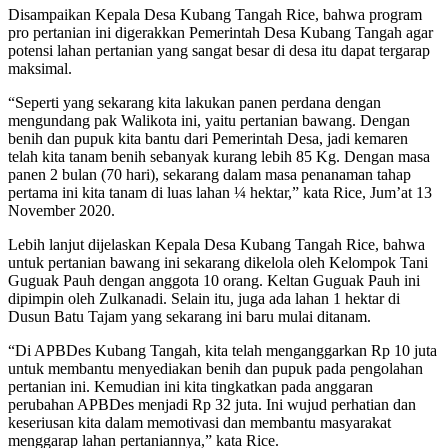
Disampaikan Kepala Desa Kubang Tangah Rice, bahwa program
pro pertanian ini digerakkan Pemerintah Desa Kubang Tangah agar
potensi lahan pertanian yang sangat besar di desa itu dapat tergarap
maksimal.
“Seperti yang sekarang kita lakukan panen perdana dengan
mengundang pak Walikota ini, yaitu pertanian bawang. Dengan
benih dan pupuk kita bantu dari Pemerintah Desa, jadi kemaren
telah kita tanam benih sebanyak kurang lebih 85 Kg. Dengan masa
panen 2 bulan (70 hari), sekarang dalam masa penanaman tahap
pertama ini kita tanam di luas lahan ¼ hektar,” kata Rice, Jum’at 13
November 2020.
Lebih lanjut dijelaskan Kepala Desa Kubang Tangah Rice, bahwa
untuk pertanian bawang ini sekarang dikelola oleh Kelompok Tani
Guguak Pauh dengan anggota 10 orang. Keltan Guguak Pauh ini
dipimpin oleh Zulkanadi. Selain itu, juga ada lahan 1 hektar di
Dusun Batu Tajam yang sekarang ini baru mulai ditanam.
“Di APBDes Kubang Tangah, kita telah menganggarkan Rp 10 juta
untuk membantu menyediakan benih dan pupuk pada pengolahan
pertanian ini. Kemudian ini kita tingkatkan pada anggaran
perubahan APBDes menjadi Rp 32 juta. Ini wujud perhatian dan
keseriusan kita dalam memotivasi dan membantu masyarakat
menggarap lahan pertaniannya,” kata Rice.