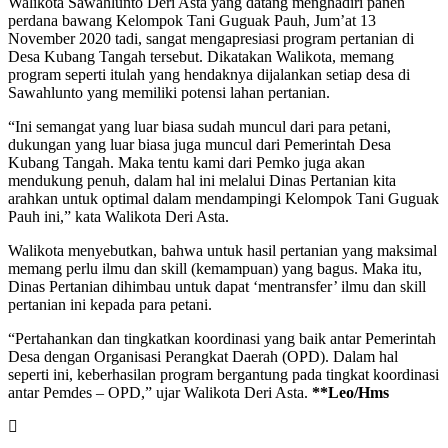
Walikota Sawahlunto Deri Asta yang datang menghadiri panen
perdana bawang Kelompok Tani Guguak Pauh, Jum’at 13
November 2020 tadi, sangat mengapresiasi program pertanian di
Desa Kubang Tangah tersebut. Dikatakan Walikota, memang
program seperti itulah yang hendaknya dijalankan setiap desa di
Sawahlunto yang memiliki potensi lahan pertanian.
“Ini semangat yang luar biasa sudah muncul dari para petani,
dukungan yang luar biasa juga muncul dari Pemerintah Desa
Kubang Tangah. Maka tentu kami dari Pemko juga akan
mendukung penuh, dalam hal ini melalui Dinas Pertanian kita
arahkan untuk optimal dalam mendampingi Kelompok Tani Guguak
Pauh ini,” kata Walikota Deri Asta.
Walikota menyebutkan, bahwa untuk hasil pertanian yang maksimal
memang perlu ilmu dan skill (kemampuan) yang bagus. Maka itu,
Dinas Pertanian dihimbau untuk dapat ‘mentransfer’ ilmu dan skill
pertanian ini kepada para petani.
“Pertahankan dan tingkatkan koordinasi yang baik antar Pemerintah
Desa dengan Organisasi Perangkat Daerah (OPD). Dalam hal
seperti ini, keberhasilan program bergantung pada tingkat koordinasi
antar Pemdes – OPD,” ujar Walikota Deri Asta.
**Leo/Hms