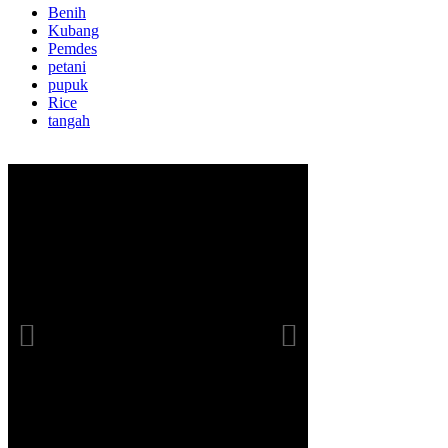
Benih
Kubang
Pemdes
petani
pupuk
Rice
tangah