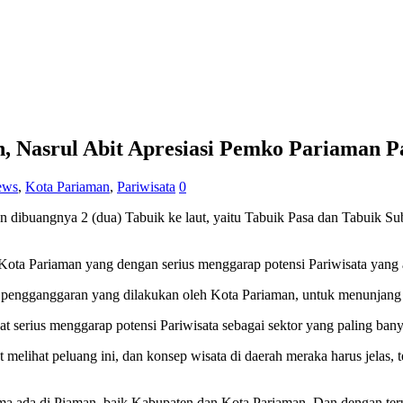
, Nasrul Abit Apresiasi Pemko Pariaman 
ews
,
Kota Pariaman
,
Pariwisata
0
ibuangnya 2 (dua) Tabuik ke laut, yaitu Tabuik Pasa dan Tabuik Suba
Kota Pariaman yang dengan serius menggarap potensi Pariwisata yang 
rta pengganggaran yang dilakukan oleh Kota Pariaman, untuk menunjang 
at serius menggarap potensi Pariwisata sebagai sektor yang paling ba
melihat peluang ini, dan konsep wisata di daerah meraka harus jelas, 
lama ada di Piaman, baik Kabupaten dan Kota Pariaman. Dan dengan t