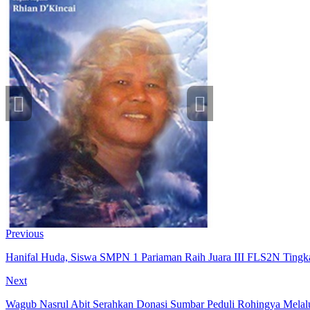
Previous
info heading
info content
Hanifal Huda, Siswa SMPN 1 Pariaman Raih Juara III FLS2N Tingka
Next
Wagub Nasrul Abit Serahkan Donasi Sumbar Peduli Rohingya Mela