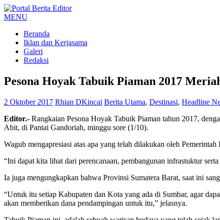
MENU
Beranda
Iklan dan Kerjasama
Galeri
Redaksi
Pesona Hoyak Tabuik Piaman 2017 Meriah
2 Oktober 2017
Rhian DKincai
Berita Utama
,
Destinasi
,
Headline N
Editor.-
Rangkaian Pesona Hoyak Tabuik Piaman tahun 2017, dengan d
Abit, di Pantai Gandoriah, minggu sore (1/10).
Wagub mengapresiasi atas apa yang telah dilakukan oleh Pemerintah 
“Ini dapat kita lihat dari perencanaan, pembangunan infrastuktur se
Ia juga mengungkapkan bahwa Provinsi Sumatera Barat, saat ini sang
“Untuk itu setiap Kabupaten dan Kota yang ada di Sumbar, agar dapat 
akan memberikan dana pendampingan untuk itu,” jelasnya.
Tabuik Piaman ini, adalah sebuah warisan budaya yang telah sejak 