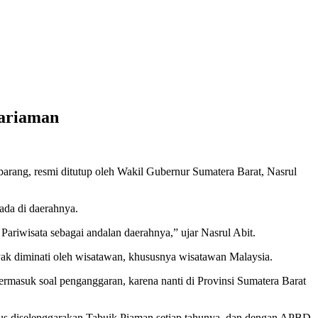
Pariaman
rang, resmi ditutup oleh Wakil Gubernur Sumatera Barat, Nasrul
ada di daerahnya.
Pariwisata sebagai andalan daerahnya,” ujar Nasrul Abit.
nyak diminati oleh wisatawan, khususnya wisatawan Malaysia.
termasuk soal penganggaran, karena nanti di Provinsi Sumatera Barat
erus diselenggarakan Tabuik Piaman setiap tahunya, dan dengan APBD