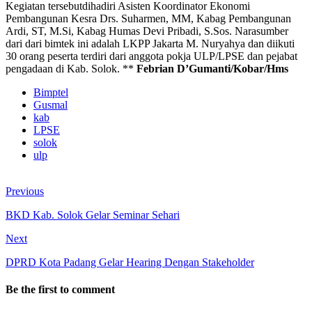
Kegiatan tersebutdihadiri Asisten Koordinator Ekonomi
Pembangunan Kesra Drs. Suharmen, MM, Kabag Pembangunan
Ardi, ST, M.Si, Kabag Humas Devi Pribadi, S.Sos. Narasumber
dari dari bimtek ini adalah LKPP Jakarta M. Nuryahya dan diikuti
30 orang peserta terdiri dari anggota pokja ULP/LPSE dan pejabat
pengadaan di Kab. Solok. **
Febrian D’Gumanti/Kobar/Hms
Bimptel
Gusmal
kab
LPSE
solok
ulp
Previous
BKD Kab. Solok Gelar Seminar Sehari
Next
DPRD Kota Padang Gelar Hearing Dengan Stakeholder
Be the first to comment