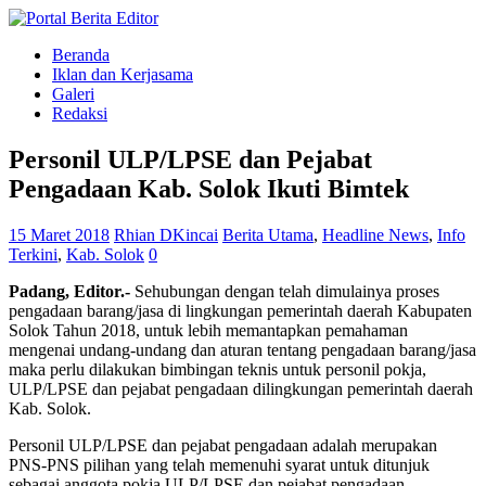
Beranda
Iklan dan Kerjasama
Galeri
Redaksi
Personil ULP/LPSE dan Pejabat
Pengadaan Kab. Solok Ikuti Bimtek
15 Maret 2018
Rhian DKincai
Berita Utama
,
Headline News
,
Info
Terkini
,
Kab. Solok
0
Padang, Editor.-
Sehubungan dengan telah dimulainya proses
pengadaan barang/jasa di lingkungan pemerintah daerah Kabupaten
Solok Tahun 2018, untuk lebih memantapkan pemahaman
mengenai undang-undang dan aturan tentang pengadaan barang/jasa
maka perlu dilakukan bimbingan teknis untuk personil pokja,
ULP/LPSE dan pejabat pengadaan dilingkungan pemerintah daerah
Kab. Solok.
Personil ULP/LPSE dan pejabat pengadaan adalah merupakan
PNS-PNS pilihan yang telah memenuhi syarat untuk ditunjuk
sebagai anggota pokja ULP/LPSE dan pejabat pengadaan.