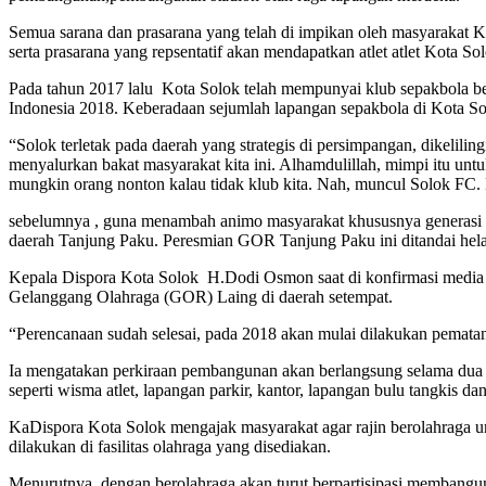
Semua sarana dan prasarana yang telah di impikan oleh masyarakat K
serta prasarana yang repsentatif akan mendapatkan atlet atlet Kota S
Pada tahun 2017 lalu Kota Solok telah mempunyai klub sepakbola be
Indonesia 2018. Keberadaan sejumlah lapangan sepakbola di Kota So
“Solok terletak pada daerah yang strategis di persimpangan, dikelili
menyalurkan bakat masyarakat kita ini. Alhamdulillah, mimpi itu un
mungkin orang nonton kalau tidak klub kita. Nah, muncul Solok FC. 
sebelumnya , guna menambah animo masyarakat khususnya generasi mu
daerah Tanjung Paku. Peresmian GOR Tanjung Paku ini ditandai helata
Kepala Dispora Kota Solok H.Dodi Osmon saat di konfirmasi medi
Gelanggang Olahraga (GOR) Laing di daerah setempat.
“Perencanaan sudah selesai, pada 2018 akan mulai dilakukan pematan
Ia mengatakan perkiraan pembangunan akan berlangsung selama dua 
seperti wisma atlet, lapangan parkir, kantor, lapangan bulu tangkis
KaDispora Kota Solok mengajak masyarakat agar rajin berolahraga un
dilakukan di fasilitas olahraga yang disediakan.
Menurutnya, dengan berolahraga akan turut berpartisipasi membangun 