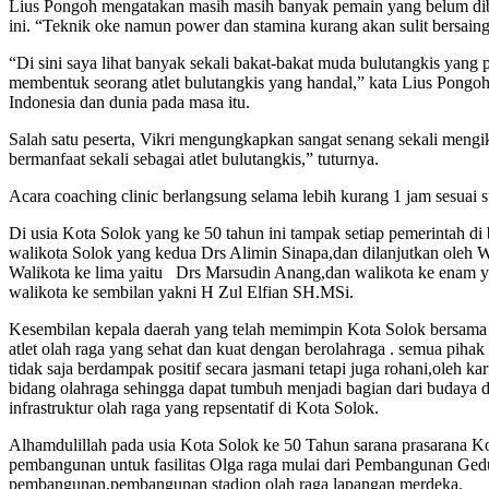
Lius Pongoh mengatakan masih masih banyak pemain yang belum dibekal
ini. “Teknik oke namun power dan stamina kurang akan sulit bersaing 
“Di sini saya lihat banyak sekali bakat-bakat muda bulutangkis yang 
membentuk seorang atlet bulutangkis yang handal,” kata Lius Pongo
Indonesia dan dunia pada masa itu.
Salah satu peserta, Vikri mengungkapkan sangat senang sekali mengik
bermanfaat sekali sebagai atlet bulutangkis,” tuturnya.
Acara coaching clinic berlangsung selama lebih kurang 1 jam sesuai s
Di usia Kota Solok yang ke 50 tahun ini tampak setiap pemerintah d
walikota Solok yang kedua Drs Alimin Sinapa,dan dilanjutkan oleh Wa
Walikota ke lima yaitu Drs Marsudin Anang,dan walikota ke enam ya
walikota ke sembilan yakni H Zul Elfian SH.MSi.
Kesembilan kepala daerah yang telah memimpin Kota Solok bersama W
atlet olah raga yang sehat dan kuat dengan berolahraga . semua pih
tidak saja berdampak positif secara jasmani tetapi juga rohani,oleh
bidang olahraga sehingga dapat tumbuh menjadi bagian dari budaya d
infrastruktur olah raga yang repsentatif di Kota Solok.
Alhamdulillah pada usia Kota Solok ke 50 Tahun sarana prasarana Ko
pembangunan untuk fasilitas Olga raga mulai dari Pembangunan Gedu
pembangunan,pembangunan stadion olah raga lapangan merdeka.