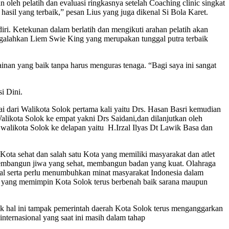
oleh pelatih dan evaluasi ringkasnya setelah Coaching clinic singkat
hasil yang terbaik,” pesan Lius yang juga dikenal Si Bola Karet.
diri. Ketekunan dalam berlatih dan mengikuti arahan pelatih akan
ngalahkan Liem Swie King yang merupakan tunggal putra terbaik
inan yang baik tanpa harus menguras tenaga. “Bagi saya ini sangat
i Dini.
i dari Walikota Solok pertama kali yaitu Drs. Hasan Basri kemudian
alikota Solok ke empat yakni Drs Saidani,dan dilanjutkan oleh
alikota Solok ke delapan yaitu H.Irzal Ilyas Dt Lawik Basa dan
ta sehat dan salah satu Kota yang memiliki masyarakat dan atlet
i membangun jiwa yang sehat, membangun badan yang kuat. Olahraga
ional serta perlu menumbuhkan minat masyarakat Indonesia dalam
rah yang memimpin Kota Solok terus berbenah baik sarana maupun
aik hal ini tampak pemerintah daerah Kota Solok terus menganggarkan
ternasional yang saat ini masih dalam tahap