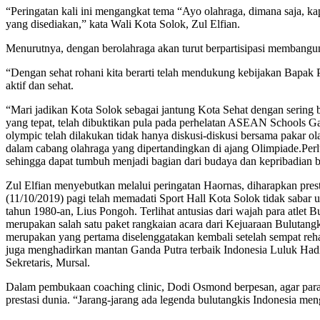
“Peringatan kali ini mengangkat tema “Ayo olahraga, dimana saja, ka
yang disediakan,” kata Wali Kota Solok, Zul Elfian.
Menurutnya, dengan berolahraga akan turut berpartisipasi membangun 
“Dengan sehat rohani kita berarti telah mendukung kebijakan Bapak 
aktif dan sehat.
“Mari jadikan Kota Solok sebagai jantung Kota Sehat dengan sering b
yang tepat, telah dibuktikan pula pada perhelatan ASEAN Schools G
olympic telah dilakukan tidak hanya diskusi-diskusi bersama pakar ol
dalam cabang olahraga yang dipertandingkan di ajang Olimpiade.Per
sehingga dapat tumbuh menjadi bagian dari budaya dan kepribadian 
Zul Elfian menyebutkan melalui peringatan Haornas, diharapkan presta
(11/10/2019) pagi telah memadati Sport Hall Kota Solok tidak sabar
tahun 1980-an, Lius Pongoh. Terlihat antusias dari wajah para atlet B
merupakan salah satu paket rangkaian acara dari Kejuaraan Bulutan
merupakan yang pertama diselenggatakan kembali setelah sempat rehat
juga menghadirkan mantan Ganda Putra terbaik Indonesia Luluk Hadi
Sekretaris, Mursal.
Dalam pembukaan coaching clinic, Dodi Osmond berpesan, agar para 
prestasi dunia. “Jarang-jarang ada legenda bulutangkis Indonesia me