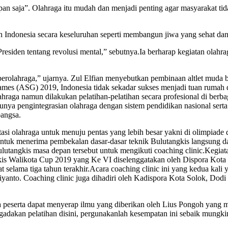
pan saja”. Olahraga itu mudah dan menjadi penting agar masyarakat tida
Indonesia secara keseluruhan seperti membangun jiwa yang sehat dan b
Presiden tentang revolusi mental,” sebutnya.Ia berharap kegiatan ola
erolahraga,” ujarnya. Zul Elfian menyebutkan pembinaan altlet muda ber
ames (ASG) 2019, Indonesia tidak sekadar sukses menjadi tuan rumah 
ahraga namun dilakukan pelatihan-pelatihan secara profesional di berba
lunya pengintegrasian olahraga dengan sistem pendidikan nasional se
bangsa.
si olahraga untuk menuju pentas yang lebih besar yakni di olimpiade d
 untuk menerima pembekalan dasar-dasar teknik Bulutangkis langsung d
ulutangkis masa depan tersebut untuk mengikuti coaching clinic.Kegiatan
gkis Walikota Cup 2019 yang Ke VI diselenggatakan oleh Dispora Kot
 selama tiga tahun terakhir.Acara coaching clinic ini yang kedua kali 
yanto. Coaching clinic juga dihadiri oleh Kadispora Kota Solok, Do
peserta dapat menyerap ilmu yang diberikan oleh Lius Pongoh yang me
ngadakan pelatihan disini, pergunakanlah kesempatan ini sebaik mungki