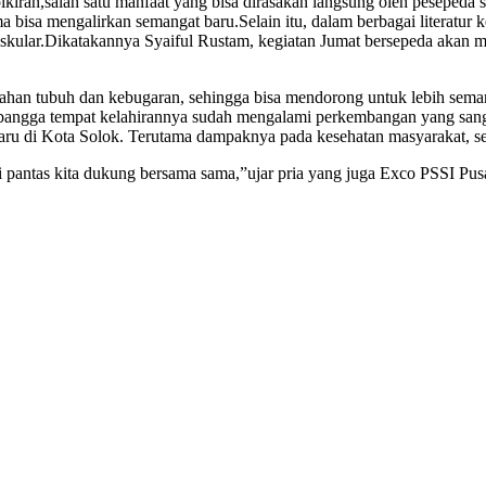
kiran,salah satu manfaat yang bisa dirasakan langsung oleh pesepeda san
isa mengalirkan semangat baru.Selain itu, dalam berbagai literatur kes
vaskular.Dikatakannya Syaiful Rustam, kegiatan Jumat bersepeda akan 
tahan tubuh dan kebugaran, sehingga bisa mendorong untuk lebih sema
bangga tempat kelahirannya sudah mengalami perkembangan yang sangat 
baru di Kota Solok. Terutama dampaknya pada kesehatan masyarakat, se
 pantas kita dukung bersama sama,”ujar pria yang juga Exco PSSI Pus