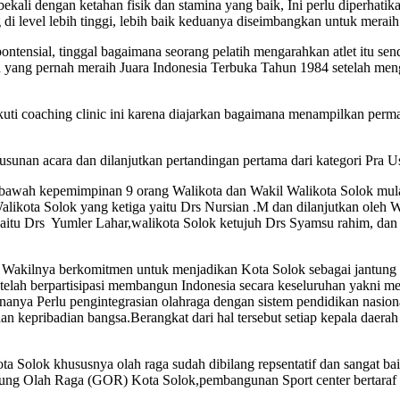
i dengan ketahan fisik dan stamina yang baik, Ini perlu diperhatikan 
di level lebih tinggi, lebih baik keduanya diseimbangkan untuk meraih 
pontensial, tinggal bagaimana seorang pelatih mengarahkan atlet itu sen
h yang pernah meraih Juara Indonesia Terbuka Tahun 1984 setelah me
uti coaching clinic ini karena diajarkan bagaimana menampilkan perma
usunan acara dan dilanjutkan pertandingan pertama dari kategori Pra Us
i bawah kepemimpinan 9 orang Walikota dan Wakil Walikota Solok mula
likota Solok yang ketiga yaitu Drs Nursian .M dan dilanjutkan oleh W
itu Drs Yumler Lahar,walikota Solok ketujuh Drs Syamsu rahim, dan w
akilnya berkomitmen untuk menjadikan Kota Solok sebagai jantung Ko
ak telah berpartisipasi membangun Indonesia secara keseluruhan yakn
 karnanya Perlu pengintegrasian olahraga dengan sistem pendidikan nas
an kepribadian bangsa.Berangkat dari hal tersebut setiap kepala dae
ta Solok khususnya olah raga sudah dibilang repsentatif dan sangat b
ng Olah Raga (GOR) Kota Solok,pembangunan Sport center bertaraf in