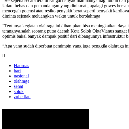
“Bersepeda secara teratur sangat banyak manfaatnya bagi tubuh dan pi
Udara bebas dan pemandangan yang dinikmati, apalagi gowes bersama b
mencegah potensi atau resiko penyakit berat seperti penyakit kardio
diminta sejenak meluangkan waktu untuk berolahraga
“Tentunya kegiatan olahraga ini diharapkan bisa meningkatkan daya 
terangnya.salah seorang putra daerah Kota Solok OktaVianus sangat 
optimis bakal banyak dampak positif dari dibangunnya infrastruktur 
“Apa yang sudah diperbuat pemimpin yang juga penggila olahraga ini
Haornas
hari
nasional
olahraga
sehat
solok
zul elfian