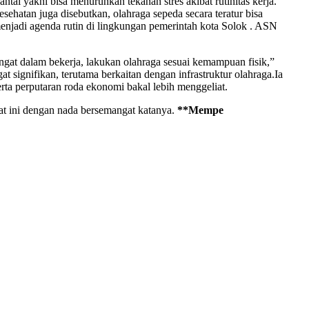
tai yakni bisa menurunkan tekanan stres akibat rutinitas kerja.
ehatan juga disebutkan, olahraga sepeda secara teratur bisa
menjadi agenda rutin di lingkungan pemerintah kota Solok . ASN
ngat dalam bekerja, lakukan olahraga sesuai kemampuan fisik,”
signifikan, terutama berkaitan dengan infrastruktur olahraga.Ia
rta perputaran roda ekonomi bakal lebih menggeliat.
at ini dengan nada bersemangat katanya.
**Mempe