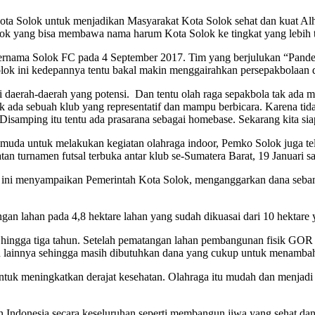
ota Solok untuk menjadikan Masyarakat Kota Solok sehat dan kuat Alh
olok yang bisa membawa nama harum Kota Solok ke tingkat yang lebih ti
rnama Solok FC pada 4 September 2017. Tim yang berjulukan “Pandeka
lok ini kedepannya tentu bakal makin menggairahkan persepakbolaan d
ngi daerah-daerah yang potensi. Dan tentu olah raga sepakbola tak ada
tuk ada sebuah klub yang representatif dan mampu berbicara. Karena t
Disamping itu tentu ada prasarana sebagai homebase. Sekarang kita si
da untuk melakukan kegiatan olahraga indoor, Pemko Solok juga tela
n turnamen futsal terbuka antar klub se-Sumatera Barat, 19 Januari s
a ini menyampaikan Pemerintah Kota Solok, menganggarkan dana se
gan lahan pada 4,8 hektare lahan yang sudah dikuasai dari 10 hektare
hingga tiga tahun. Setelah pematangan lahan pembangunan fisik GOR a
 dan lainnya sehingga masih dibutuhkan dana yang cukup untuk menamba
tuk meningkatkan derajat kesehatan. Olahraga itu mudah dan menjadi 
Indonesia secara keseluruhan seperti membangun jiwa yang sehat dan b