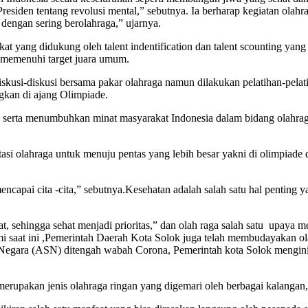
Presiden tentang revolusi mental,” sebutnya. Ia berharap kegiatan ol
 dengan sering berolahraga,” ujarnya.
at yang didukung oleh talent indentification dan talent scounting yan
 memenuhi target juara umum.
iskusi-diskusi bersama pakar olahraga namun dilakukan pelatihan-pelat
gkan di ajang Olimpiade.
al serta menumbuhkan minat masyarakat Indonesia dalam bidang olahra
asi olahraga untuk menuju pentas yang lebih besar yakni di olimpiade 
capai cita -cita,” sebutnya.Kesehatan adalah salah satu hal penting y
 sehingga sehat menjadi prioritas,” dan olah raga salah satu upaya me
saat ini ,Pemerintah Daerah Kota Solok juga telah membudayakan ol
 Negara (ASN) ditengah wabah Corona, Pemerintah kota Solok mengini
erupakan jenis olahraga ringan yang digemari oleh berbagai kalangan,