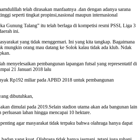
amdulillah telah dirasakan manfaatnya .dan dengan adanya sarana
nggi seperti tingkat propinsi,nasional maupun internasional
 Gunung Talang” itu telah berlaga di kompetisi resmi PSSI, Liga 3
aerah ini.
 masyarakat yang tidak menggemari. Ini yang kita tangkap. Bagaimana
idak mungkin orang mau datang ke Solok kalau tidak ada klub. Ndak
apkan.
h menyelesaikan pembangunan lapangan futsal yang representatif di
ampai 21 Januari 2018 lalu
banyak Rp192 miliar pada APBD 2018 untuk pembangunan
 yang dibutuhkan,
kan dimulai pada 2019.Selain stadion utama akan ada bangunan lain
h perluasan lahan hingga mencapai 10 hektare.
penting agar masyarakat tidak terpaku bahwa olahraga hanya dapat
adan yang kuat. Olahraga tidak hanya jasmani, tetapi juga rohani.