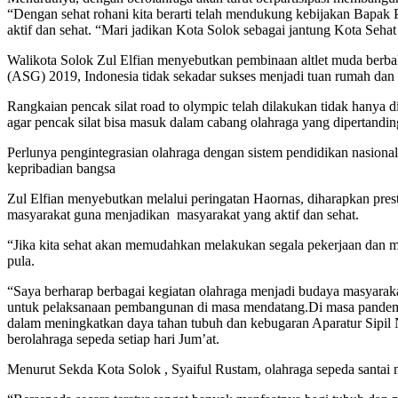
“Dengan sehat rohani kita berarti telah mendukung kebijakan Bapak 
aktif dan sehat. “Mari jadikan Kota Solok sebagai jantung Kota Sehat
Walikota Solok Zul Elfian menyebutkan pembinaan altlet muda berbak
(ASG) 2019, Indonesia tidak sekadar sukses menjadi tuan rumah dan
Rangkaian pencak silat road to olympic telah dilakukan tidak hanya d
agar pencak silat bisa masuk dalam cabang olahraga yang dipertandin
Perlunya pengintegrasian olahraga dengan sistem pendidikan nasion
kepribadian bangsa
Zul Elfian menyebutkan melalui peringatan Haornas, diharapkan prest
masyarakat guna menjadikan masyarakat yang aktif dan sehat.
“Jika kita sehat akan memudahkan melakukan segala pekerjaan dan men
pula.
“Saya berharap berbagai kegiatan olahraga menjadi budaya masyarakat,
untuk pelaksanaan pembangunan di masa mendatang.Di masa pandemi 
dalam meningkatkan daya tahan tubuh dan kebugaran Aparatur Sipil
berolahraga sepeda setiap hari Jum’at.
Menurut Sekda Kota Solok , Syaiful Rustam, olahraga sepeda santai m