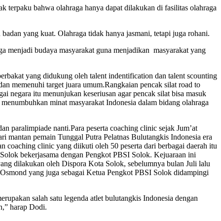
k terpaku bahwa olahraga hanya dapat dilakukan di fasilitas olahraga
adan yang kuat. Olahraga tidak hanya jasmani, tetapi juga rohani.
hraga menjadi budaya masyarakat guna menjadikan masyarakat yang
bakat yang didukung oleh talent indentification dan talent scounting
dan memenuhi target juara umum.Rangkaian pencak silat road to
gai negara itu menunjukan keseriusan agar pencak silat bisa masuk
rta menumbuhkan minat masyarakat Indonesia dalam bidang olahraga
an paralimpiade nanti.Para peserta coaching clinic sejak Jum’at
ari mantan pemain Tunggal Putra Pelatnas Bulutangkis Indonesia era
 coaching clinic yang diikuti oleh 50 peserta dari berbagai daerah itu
a Solok bekerjasama dengan Pengkot PBSI Solok. Kejuaraan ini
yang dilakukan oleh Dispora Kota Solok, sebelumnya bulan Juli lalu
di Osmond yang juga sebagai Ketua Pengkot PBSI Solok didampingi
rupakan salah satu legenda atlet bulutangkis Indonesia dengan
n,” harap Dodi.