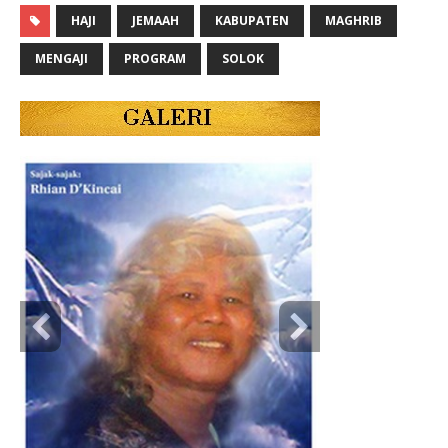
HAJI
JEMAAH
KABUPATEN
MAGHRIB
MENGAJI
PROGRAM
SOLOK