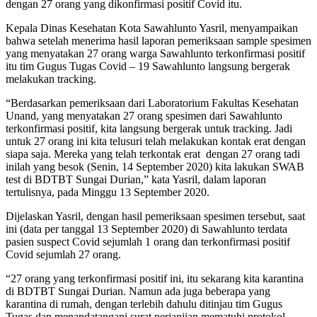
dengan 27 orang yang dikonfirmasi positif Covid itu.
Kepala Dinas Kesehatan Kota Sawahlunto Yasril, menyampaikan
bahwa setelah menerima hasil laporan pemeriksaan sample spesimen
yang menyatakan 27 orang warga Sawahlunto terkonfirmasi positif
itu tim Gugus Tugas Covid – 19 Sawahlunto langsung bergerak
melakukan tracking.
“Berdasarkan pemeriksaan dari Laboratorium Fakultas Kesehatan
Unand, yang menyatakan 27 orang spesimen dari Sawahlunto
terkonfirmasi positif, kita langsung bergerak untuk tracking. Jadi
untuk 27 orang ini kita telusuri telah melakukan kontak erat dengan
siapa saja. Mereka yang telah terkontak erat dengan 27 orang tadi
inilah yang besok (Senin, 14 September 2020) kita lakukan SWAB
test di BDTBT Sungai Durian,” kata Yasril, dalam laporan
tertulisnya, pada Minggu 13 September 2020.
Dijelaskan Yasril, dengan hasil pemeriksaan spesimen tersebut, saat
ini (data per tanggal 13 September 2020) di Sawahlunto terdata
pasien suspect Covid sejumlah 1 orang dan terkonfirmasi positif
Covid sejumlah 27 orang.
“27 orang yang terkonfirmasi positif ini, itu sekarang kita karantina
di BDTBT Sungai Durian. Namun ada juga beberapa yang
karantina di rumah, dengan terlebih dahulu ditinjau tim Gugus
Tugas dan menandatangani surat perjanjian mematuhi protokol