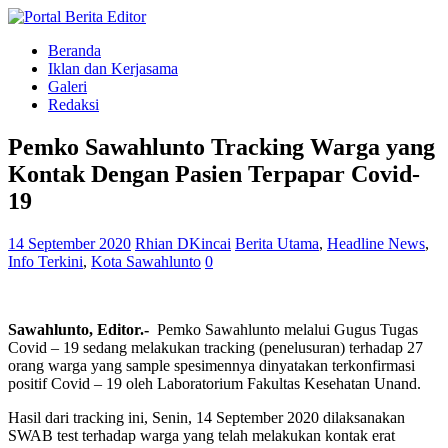
Beranda
Iklan dan Kerjasama
Galeri
Redaksi
Pemko Sawahlunto Tracking Warga yang
Kontak Dengan Pasien Terpapar Covid-
19
14 September 2020
Rhian DKincai
Berita Utama
,
Headline News
,
Info Terkini
,
Kota Sawahlunto
0
Sawahlunto, Editor.-
Pemko Sawahlunto melalui Gugus Tugas
Covid – 19 sedang melakukan tracking (penelusuran) terhadap 27
orang warga yang sample spesimennya dinyatakan terkonfirmasi
positif Covid – 19 oleh Laboratorium Fakultas Kesehatan Unand.
Hasil dari tracking ini, Senin, 14 September 2020 dilaksanakan
SWAB test terhadap warga yang telah melakukan kontak erat